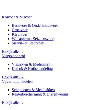
Koivoer & Visvoer
Basisvoer & Onderhoudsvoer
Groeivoer
Kleurvoer
Wheatgerm - Seizoensvoer
Siervis- & Steurvoer
Bekijk alle →
Visgezondheid
Visziekten & Medicijnen
Koisok & Koibehandeling
Bekijk alle →
Vijverhulpmiddelen
Schepnetten & Meetbakken
Reigerbescherming & Dierenwering
Bekijk alle →