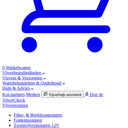
0
Winkelwagen
Vijverbenodigdheden
Visvoer & Verzorging
Waterbehandeling & Onderhoud
Hulp & Advies
Koi-partners
Merken
Doe de
Vijverhulp assistent
VijverCheck
Vijverpompen
Filter- & Beeklooppompen
Fonteinpompen
Zwemvijverpompen 12V