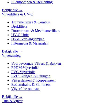
Luchtpompen & Beluchting
Bekijk alle →
Vijverfilters & UV-C
Trommelfilters & Combi's
Drukfilters
Doorstroom- & Meerkamerfilters
UV-C Units
UV-C Vervanglampen
Filtermedia & Materialen
Bekijk alle →
Vijveraanleg
Voorgevormde Vijvers & Bakken
EPDM Vijverfolie
PVC Vijverfolie
PVC, Slangen & Fittingen
Vijverslangen & Koppelingen
Bodemdrains & Skimmers
Vijverfolie op maat
Bekijk alle →
Tuin & Vijver