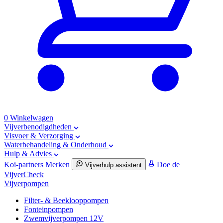
0
Winkelwagen
Vijverbenodigdheden
Visvoer & Verzorging
Waterbehandeling & Onderhoud
Hulp & Advies
Koi-partners
Merken
Doe de
Vijverhulp assistent
VijverCheck
Vijverpompen
Filter- & Beeklooppompen
Fonteinpompen
Zwemvijverpompen 12V