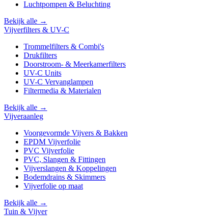
Luchtpompen & Beluchting
Bekijk alle →
Vijverfilters & UV-C
Trommelfilters & Combi's
Drukfilters
Doorstroom- & Meerkamerfilters
UV-C Units
UV-C Vervanglampen
Filtermedia & Materialen
Bekijk alle →
Vijveraanleg
Voorgevormde Vijvers & Bakken
EPDM Vijverfolie
PVC Vijverfolie
PVC, Slangen & Fittingen
Vijverslangen & Koppelingen
Bodemdrains & Skimmers
Vijverfolie op maat
Bekijk alle →
Tuin & Vijver