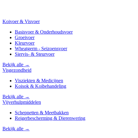
Koivoer & Visvoer
Basisvoer & Onderhoudsvoer
Groeivoer
Kleurvoer
Wheatgerm - Seizoensvoer
Siervis- & Steurvoer
Bekijk alle →
Visgezondheid
Visziekten & Medicijnen
Koisok & Koibehandeling
Bekijk alle →
Vijverhulpmiddelen
Schepnetten & Meetbakken
Reigerbescherming & Dierenwering
Bekijk alle →