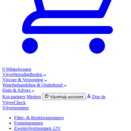
0
Winkelwagen
Vijverbenodigdheden
Visvoer & Verzorging
Waterbehandeling & Onderhoud
Hulp & Advies
Koi-partners
Merken
Doe de
Vijverhulp assistent
VijverCheck
Vijverpompen
Filter- & Beeklooppompen
Fonteinpompen
Zwemvijverpompen 12V