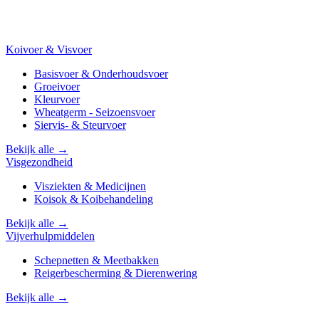
Koivoer & Visvoer
Basisvoer & Onderhoudsvoer
Groeivoer
Kleurvoer
Wheatgerm - Seizoensvoer
Siervis- & Steurvoer
Bekijk alle →
Visgezondheid
Visziekten & Medicijnen
Koisok & Koibehandeling
Bekijk alle →
Vijverhulpmiddelen
Schepnetten & Meetbakken
Reigerbescherming & Dierenwering
Bekijk alle →