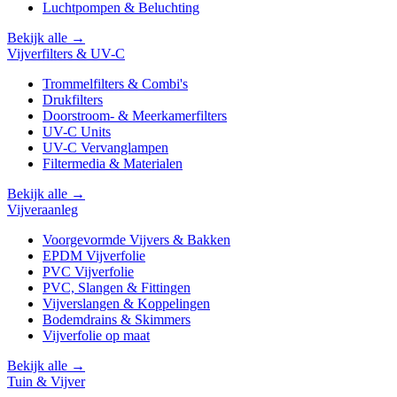
Luchtpompen & Beluchting
Bekijk alle →
Vijverfilters & UV-C
Trommelfilters & Combi's
Drukfilters
Doorstroom- & Meerkamerfilters
UV-C Units
UV-C Vervanglampen
Filtermedia & Materialen
Bekijk alle →
Vijveraanleg
Voorgevormde Vijvers & Bakken
EPDM Vijverfolie
PVC Vijverfolie
PVC, Slangen & Fittingen
Vijverslangen & Koppelingen
Bodemdrains & Skimmers
Vijverfolie op maat
Bekijk alle →
Tuin & Vijver