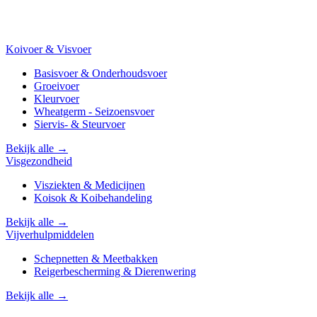
Koivoer & Visvoer
Basisvoer & Onderhoudsvoer
Groeivoer
Kleurvoer
Wheatgerm - Seizoensvoer
Siervis- & Steurvoer
Bekijk alle →
Visgezondheid
Visziekten & Medicijnen
Koisok & Koibehandeling
Bekijk alle →
Vijverhulpmiddelen
Schepnetten & Meetbakken
Reigerbescherming & Dierenwering
Bekijk alle →