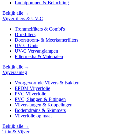
Luchtpompen & Beluchting
Bekijk alle →
Vijverfilters & UV-C
Trommelfilters & Combi's
Drukfilters
Doorstroom- & Meerkamerfilters
UV-C Units
UV-C Vervanglampen
Filtermedia & Materialen
Bekijk alle →
Vijveraanleg
Voorgevormde Vijvers & Bakken
EPDM Vijverfolie
PVC Vijverfolie
PVC, Slangen & Fittingen
Vijverslangen & Koppelingen
Bodemdrains & Skimmers
Vijverfolie op maat
Bekijk alle →
Tuin & Vijver