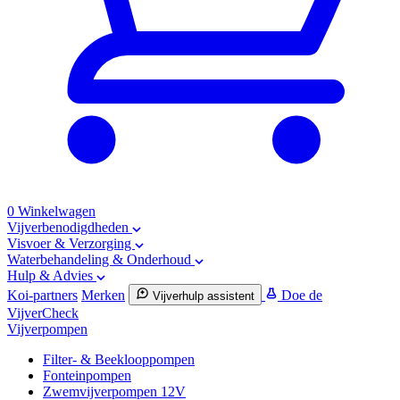
0
Winkelwagen
Vijverbenodigdheden
Visvoer & Verzorging
Waterbehandeling & Onderhoud
Hulp & Advies
Koi-partners
Merken
Doe de
Vijverhulp assistent
VijverCheck
Vijverpompen
Filter- & Beeklooppompen
Fonteinpompen
Zwemvijverpompen 12V