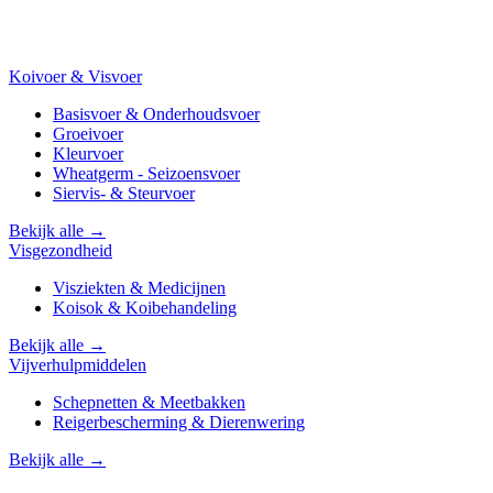
Koivoer & Visvoer
Basisvoer & Onderhoudsvoer
Groeivoer
Kleurvoer
Wheatgerm - Seizoensvoer
Siervis- & Steurvoer
Bekijk alle →
Visgezondheid
Visziekten & Medicijnen
Koisok & Koibehandeling
Bekijk alle →
Vijverhulpmiddelen
Schepnetten & Meetbakken
Reigerbescherming & Dierenwering
Bekijk alle →