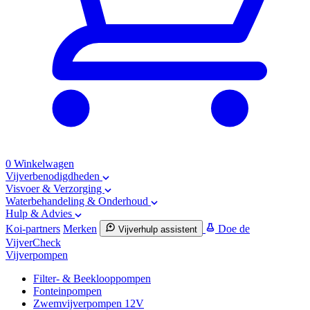
0
Winkelwagen
Vijverbenodigdheden
Visvoer & Verzorging
Waterbehandeling & Onderhoud
Hulp & Advies
Koi-partners
Merken
Doe de
Vijverhulp assistent
VijverCheck
Vijverpompen
Filter- & Beeklooppompen
Fonteinpompen
Zwemvijverpompen 12V