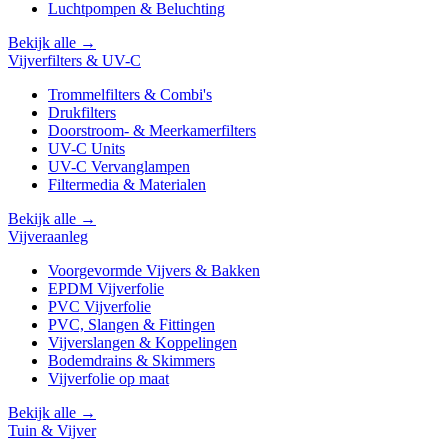
Luchtpompen & Beluchting
Bekijk alle →
Vijverfilters & UV-C
Trommelfilters & Combi's
Drukfilters
Doorstroom- & Meerkamerfilters
UV-C Units
UV-C Vervanglampen
Filtermedia & Materialen
Bekijk alle →
Vijveraanleg
Voorgevormde Vijvers & Bakken
EPDM Vijverfolie
PVC Vijverfolie
PVC, Slangen & Fittingen
Vijverslangen & Koppelingen
Bodemdrains & Skimmers
Vijverfolie op maat
Bekijk alle →
Tuin & Vijver