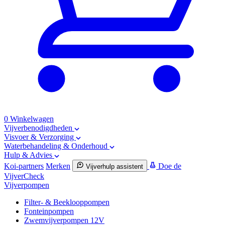
0
Winkelwagen
Vijverbenodigdheden
Visvoer & Verzorging
Waterbehandeling & Onderhoud
Hulp & Advies
Koi-partners
Merken
Doe de
Vijverhulp assistent
VijverCheck
Vijverpompen
Filter- & Beeklooppompen
Fonteinpompen
Zwemvijverpompen 12V