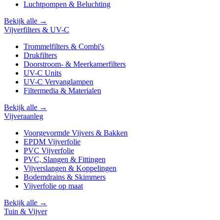
Luchtpompen & Beluchting
Bekijk alle →
Vijverfilters & UV-C
Trommelfilters & Combi's
Drukfilters
Doorstroom- & Meerkamerfilters
UV-C Units
UV-C Vervanglampen
Filtermedia & Materialen
Bekijk alle →
Vijveraanleg
Voorgevormde Vijvers & Bakken
EPDM Vijverfolie
PVC Vijverfolie
PVC, Slangen & Fittingen
Vijverslangen & Koppelingen
Bodemdrains & Skimmers
Vijverfolie op maat
Bekijk alle →
Tuin & Vijver