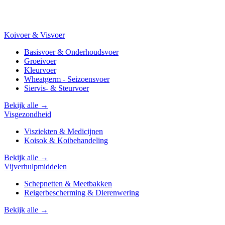
Koivoer & Visvoer
Basisvoer & Onderhoudsvoer
Groeivoer
Kleurvoer
Wheatgerm - Seizoensvoer
Siervis- & Steurvoer
Bekijk alle →
Visgezondheid
Visziekten & Medicijnen
Koisok & Koibehandeling
Bekijk alle →
Vijverhulpmiddelen
Schepnetten & Meetbakken
Reigerbescherming & Dierenwering
Bekijk alle →