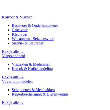
Koivoer & Visvoer
Basisvoer & Onderhoudsvoer
Groeivoer
Kleurvoer
Wheatgerm - Seizoensvoer
Siervis- & Steurvoer
Bekijk alle →
Visgezondheid
Visziekten & Medicijnen
Koisok & Koibehandeling
Bekijk alle →
Vijverhulpmiddelen
Schepnetten & Meetbakken
Reigerbescherming & Dierenwering
Bekijk alle →