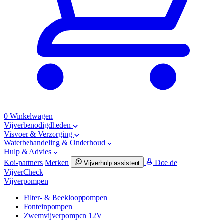
0
Winkelwagen
Vijverbenodigdheden
Visvoer & Verzorging
Waterbehandeling & Onderhoud
Hulp & Advies
Koi-partners
Merken
Doe de
Vijverhulp assistent
VijverCheck
Vijverpompen
Filter- & Beeklooppompen
Fonteinpompen
Zwemvijverpompen 12V