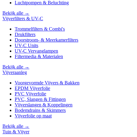
Luchtpompen & Beluchting
Bekijk alle →
Vijverfilters & UV-C
Trommelfilters & Combi's
Drukfilters
Doorstroom- & Meerkamerfilters
UV-C Units
UV-C Vervanglampen
Filtermedia & Materialen
Bekijk alle →
Vijveraanleg
Voorgevormde Vijvers & Bakken
EPDM Vijverfolie
PVC Vijverfolie
PVC, Slangen & Fittingen
Vijverslangen & Koppelingen
Bodemdrains & Skimmers
Vijverfolie op maat
Bekijk alle →
Tuin & Vijver