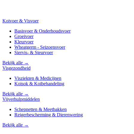
Koivoer & Visvoer
Basisvoer & Onderhoudsvoer
Groeivoer
Kleurvoer
Wheatgerm - Seizoensvoer
Siervis- & Steurvoer
Bekijk alle →
Visgezondheid
Visziekten & Medicijnen
Koisok & Koibehandeling
Bekijk alle →
Vijverhulpmiddelen
Schepnetten & Meetbakken
Reigerbescherming & Dierenwering
Bekijk alle →