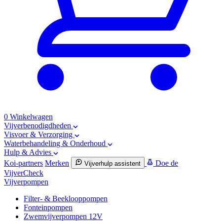
0
Winkelwagen
Vijverbenodigdheden
Visvoer & Verzorging
Waterbehandeling & Onderhoud
Hulp & Advies
Koi-partners
Merken
Doe de
Vijverhulp assistent
VijverCheck
Vijverpompen
Filter- & Beeklooppompen
Fonteinpompen
Zwemvijverpompen 12V