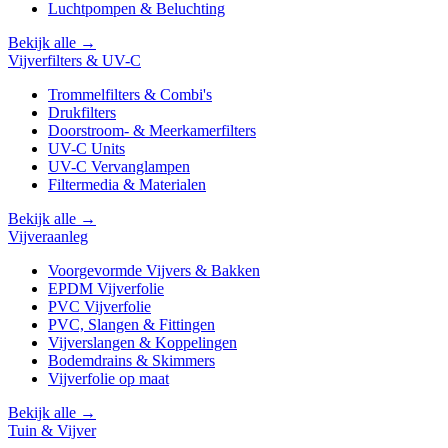
Luchtpompen & Beluchting
Bekijk alle →
Vijverfilters & UV-C
Trommelfilters & Combi's
Drukfilters
Doorstroom- & Meerkamerfilters
UV-C Units
UV-C Vervanglampen
Filtermedia & Materialen
Bekijk alle →
Vijveraanleg
Voorgevormde Vijvers & Bakken
EPDM Vijverfolie
PVC Vijverfolie
PVC, Slangen & Fittingen
Vijverslangen & Koppelingen
Bodemdrains & Skimmers
Vijverfolie op maat
Bekijk alle →
Tuin & Vijver