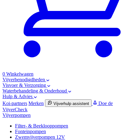
0
Winkelwagen
Vijverbenodigdheden
Visvoer & Verzorging
Waterbehandeling & Onderhoud
Hulp & Advies
Koi-partners
Merken
Doe de
Vijverhulp assistent
VijverCheck
Vijverpompen
Filter- & Beeklooppompen
Fonteinpompen
Zwemvijverpompen 12V