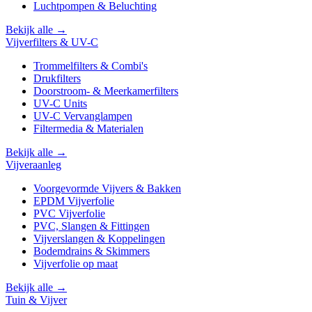
Luchtpompen & Beluchting
Bekijk alle →
Vijverfilters & UV-C
Trommelfilters & Combi's
Drukfilters
Doorstroom- & Meerkamerfilters
UV-C Units
UV-C Vervanglampen
Filtermedia & Materialen
Bekijk alle →
Vijveraanleg
Voorgevormde Vijvers & Bakken
EPDM Vijverfolie
PVC Vijverfolie
PVC, Slangen & Fittingen
Vijverslangen & Koppelingen
Bodemdrains & Skimmers
Vijverfolie op maat
Bekijk alle →
Tuin & Vijver