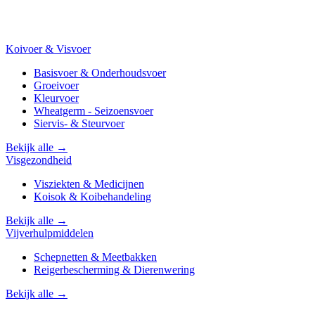
Koivoer & Visvoer
Basisvoer & Onderhoudsvoer
Groeivoer
Kleurvoer
Wheatgerm - Seizoensvoer
Siervis- & Steurvoer
Bekijk alle →
Visgezondheid
Visziekten & Medicijnen
Koisok & Koibehandeling
Bekijk alle →
Vijverhulpmiddelen
Schepnetten & Meetbakken
Reigerbescherming & Dierenwering
Bekijk alle →