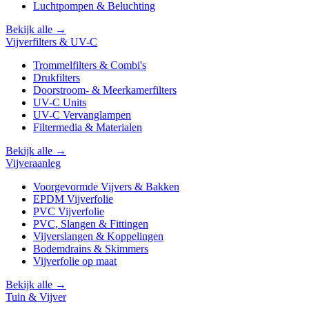
Luchtpompen & Beluchting
Bekijk alle →
Vijverfilters & UV-C
Trommelfilters & Combi's
Drukfilters
Doorstroom- & Meerkamerfilters
UV-C Units
UV-C Vervanglampen
Filtermedia & Materialen
Bekijk alle →
Vijveraanleg
Voorgevormde Vijvers & Bakken
EPDM Vijverfolie
PVC Vijverfolie
PVC, Slangen & Fittingen
Vijverslangen & Koppelingen
Bodemdrains & Skimmers
Vijverfolie op maat
Bekijk alle →
Tuin & Vijver