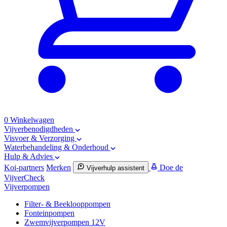
0
Winkelwagen
Vijverbenodigdheden
Visvoer & Verzorging
Waterbehandeling & Onderhoud
Hulp & Advies
Koi-partners
Merken
Doe de
Vijverhulp assistent
VijverCheck
Vijverpompen
Filter- & Beeklooppompen
Fonteinpompen
Zwemvijverpompen 12V