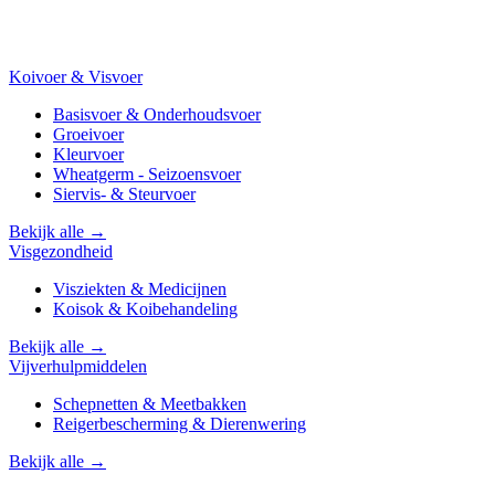
Koivoer & Visvoer
Basisvoer & Onderhoudsvoer
Groeivoer
Kleurvoer
Wheatgerm - Seizoensvoer
Siervis- & Steurvoer
Bekijk alle →
Visgezondheid
Visziekten & Medicijnen
Koisok & Koibehandeling
Bekijk alle →
Vijverhulpmiddelen
Schepnetten & Meetbakken
Reigerbescherming & Dierenwering
Bekijk alle →