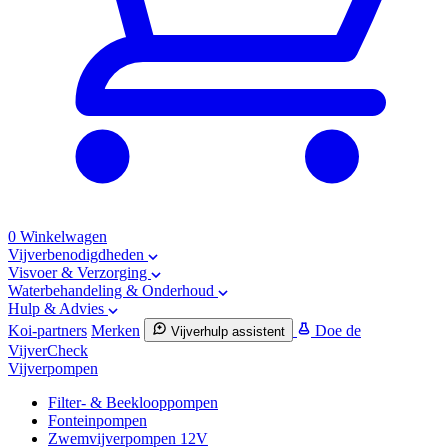
0
Winkelwagen
Vijverbenodigdheden
Visvoer & Verzorging
Waterbehandeling & Onderhoud
Hulp & Advies
Koi-partners
Merken
Doe de
Vijverhulp assistent
VijverCheck
Vijverpompen
Filter- & Beeklooppompen
Fonteinpompen
Zwemvijverpompen 12V