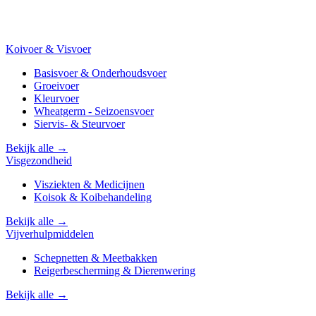
Koivoer & Visvoer
Basisvoer & Onderhoudsvoer
Groeivoer
Kleurvoer
Wheatgerm - Seizoensvoer
Siervis- & Steurvoer
Bekijk alle →
Visgezondheid
Visziekten & Medicijnen
Koisok & Koibehandeling
Bekijk alle →
Vijverhulpmiddelen
Schepnetten & Meetbakken
Reigerbescherming & Dierenwering
Bekijk alle →