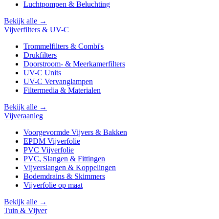
Luchtpompen & Beluchting
Bekijk alle →
Vijverfilters & UV-C
Trommelfilters & Combi's
Drukfilters
Doorstroom- & Meerkamerfilters
UV-C Units
UV-C Vervanglampen
Filtermedia & Materialen
Bekijk alle →
Vijveraanleg
Voorgevormde Vijvers & Bakken
EPDM Vijverfolie
PVC Vijverfolie
PVC, Slangen & Fittingen
Vijverslangen & Koppelingen
Bodemdrains & Skimmers
Vijverfolie op maat
Bekijk alle →
Tuin & Vijver