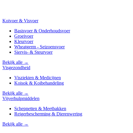
Koivoer & Visvoer
Basisvoer & Onderhoudsvoer
Groeivoer
Kleurvoer
Wheatgerm - Seizoensvoer
Siervis- & Steurvoer
Bekijk alle →
Visgezondheid
Visziekten & Medicijnen
Koisok & Koibehandeling
Bekijk alle →
Vijverhulpmiddelen
Schepnetten & Meetbakken
Reigerbescherming & Dierenwering
Bekijk alle →