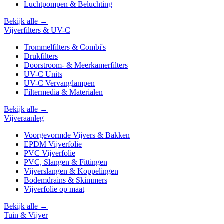
Luchtpompen & Beluchting
Bekijk alle →
Vijverfilters & UV-C
Trommelfilters & Combi's
Drukfilters
Doorstroom- & Meerkamerfilters
UV-C Units
UV-C Vervanglampen
Filtermedia & Materialen
Bekijk alle →
Vijveraanleg
Voorgevormde Vijvers & Bakken
EPDM Vijverfolie
PVC Vijverfolie
PVC, Slangen & Fittingen
Vijverslangen & Koppelingen
Bodemdrains & Skimmers
Vijverfolie op maat
Bekijk alle →
Tuin & Vijver