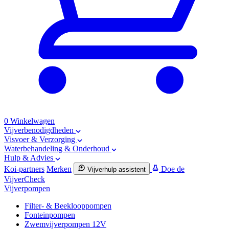
0
Winkelwagen
Vijverbenodigdheden
Visvoer & Verzorging
Waterbehandeling & Onderhoud
Hulp & Advies
Koi-partners
Merken
Doe de
Vijverhulp assistent
VijverCheck
Vijverpompen
Filter- & Beeklooppompen
Fonteinpompen
Zwemvijverpompen 12V