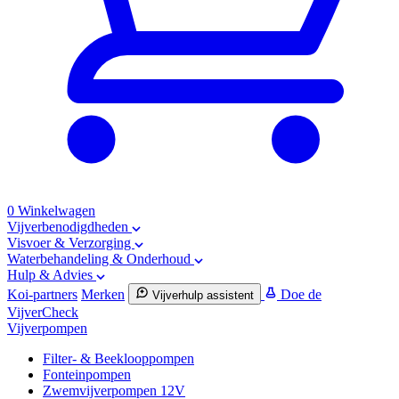
0
Winkelwagen
Vijverbenodigdheden
Visvoer & Verzorging
Waterbehandeling & Onderhoud
Hulp & Advies
Koi-partners
Merken
Doe de
Vijverhulp assistent
VijverCheck
Vijverpompen
Filter- & Beeklooppompen
Fonteinpompen
Zwemvijverpompen 12V