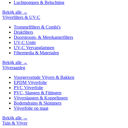
Luchtpompen & Beluchting
Bekijk alle →
Vijverfilters & UV-C
Trommelfilters & Combi's
Drukfilters
Doorstroom- & Meerkamerfilters
UV-C Units
UV-C Vervanglampen
Filtermedia & Materialen
Bekijk alle →
Vijveraanleg
Voorgevormde Vijvers & Bakken
EPDM Vijverfolie
PVC Vijverfolie
PVC, Slangen & Fittingen
Vijverslangen & Koppelingen
Bodemdrains & Skimmers
Vijverfolie op maat
Bekijk alle →
Tuin & Vijver