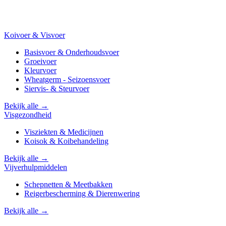
Koivoer & Visvoer
Basisvoer & Onderhoudsvoer
Groeivoer
Kleurvoer
Wheatgerm - Seizoensvoer
Siervis- & Steurvoer
Bekijk alle →
Visgezondheid
Visziekten & Medicijnen
Koisok & Koibehandeling
Bekijk alle →
Vijverhulpmiddelen
Schepnetten & Meetbakken
Reigerbescherming & Dierenwering
Bekijk alle →