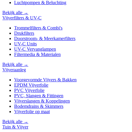
Luchtpompen & Beluchting
Bekijk alle →
Vijverfilters & UV-C
Trommelfilters & Combi's
Drukfilters
Doorstroom- & Meerkamerfilters
UV-C Units
UV-C Vervanglampen
Filtermedia & Materialen
Bekijk alle →
Vijveraanleg
Voorgevormde Vijvers & Bakken
EPDM Vijverfolie
PVC Vijverfolie
PVC, Slangen & Fittingen
Vijverslangen & Koppelingen
Bodemdrains & Skimmers
Vijverfolie op maat
Bekijk alle →
Tuin & Vijver