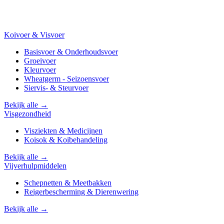
Koivoer & Visvoer
Basisvoer & Onderhoudsvoer
Groeivoer
Kleurvoer
Wheatgerm - Seizoensvoer
Siervis- & Steurvoer
Bekijk alle →
Visgezondheid
Visziekten & Medicijnen
Koisok & Koibehandeling
Bekijk alle →
Vijverhulpmiddelen
Schepnetten & Meetbakken
Reigerbescherming & Dierenwering
Bekijk alle →