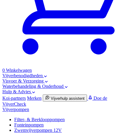
0
Winkelwagen
Vijverbenodigdheden
Visvoer & Verzorging
Waterbehandeling & Onderhoud
Hulp & Advies
Koi-partners
Merken
Doe de
Vijverhulp assistent
VijverCheck
Vijverpompen
Filter- & Beeklooppompen
Fonteinpompen
Zwemvijverpompen 12V