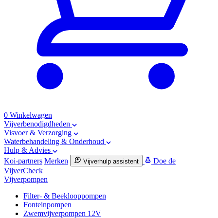
0
Winkelwagen
Vijverbenodigdheden
Visvoer & Verzorging
Waterbehandeling & Onderhoud
Hulp & Advies
Koi-partners
Merken
Doe de
Vijverhulp assistent
VijverCheck
Vijverpompen
Filter- & Beeklooppompen
Fonteinpompen
Zwemvijverpompen 12V