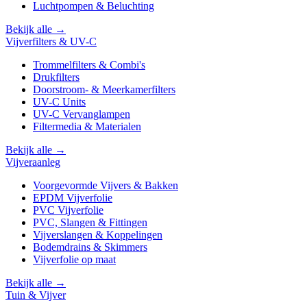
Luchtpompen & Beluchting
Bekijk alle →
Vijverfilters & UV-C
Trommelfilters & Combi's
Drukfilters
Doorstroom- & Meerkamerfilters
UV-C Units
UV-C Vervanglampen
Filtermedia & Materialen
Bekijk alle →
Vijveraanleg
Voorgevormde Vijvers & Bakken
EPDM Vijverfolie
PVC Vijverfolie
PVC, Slangen & Fittingen
Vijverslangen & Koppelingen
Bodemdrains & Skimmers
Vijverfolie op maat
Bekijk alle →
Tuin & Vijver