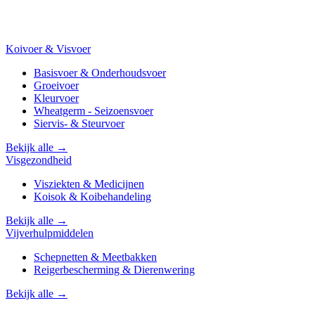
Koivoer & Visvoer
Basisvoer & Onderhoudsvoer
Groeivoer
Kleurvoer
Wheatgerm - Seizoensvoer
Siervis- & Steurvoer
Bekijk alle →
Visgezondheid
Visziekten & Medicijnen
Koisok & Koibehandeling
Bekijk alle →
Vijverhulpmiddelen
Schepnetten & Meetbakken
Reigerbescherming & Dierenwering
Bekijk alle →