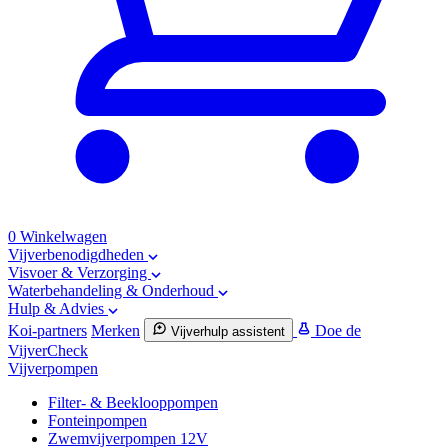
0
Winkelwagen
Vijverbenodigdheden
Visvoer & Verzorging
Waterbehandeling & Onderhoud
Hulp & Advies
Koi-partners
Merken
Doe de
Vijverhulp assistent
VijverCheck
Vijverpompen
Filter- & Beeklooppompen
Fonteinpompen
Zwemvijverpompen 12V