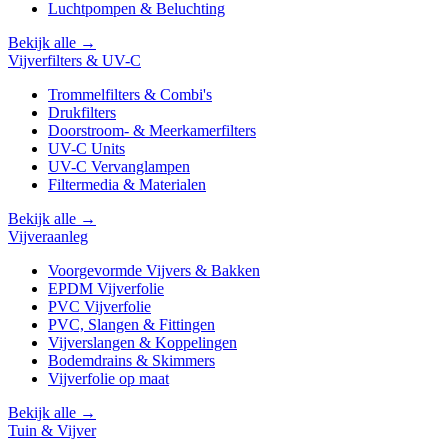
Luchtpompen & Beluchting
Bekijk alle →
Vijverfilters & UV-C
Trommelfilters & Combi's
Drukfilters
Doorstroom- & Meerkamerfilters
UV-C Units
UV-C Vervanglampen
Filtermedia & Materialen
Bekijk alle →
Vijveraanleg
Voorgevormde Vijvers & Bakken
EPDM Vijverfolie
PVC Vijverfolie
PVC, Slangen & Fittingen
Vijverslangen & Koppelingen
Bodemdrains & Skimmers
Vijverfolie op maat
Bekijk alle →
Tuin & Vijver