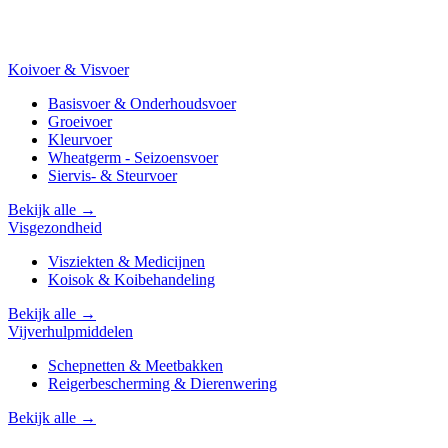
Koivoer & Visvoer
Basisvoer & Onderhoudsvoer
Groeivoer
Kleurvoer
Wheatgerm - Seizoensvoer
Siervis- & Steurvoer
Bekijk alle →
Visgezondheid
Visziekten & Medicijnen
Koisok & Koibehandeling
Bekijk alle →
Vijverhulpmiddelen
Schepnetten & Meetbakken
Reigerbescherming & Dierenwering
Bekijk alle →