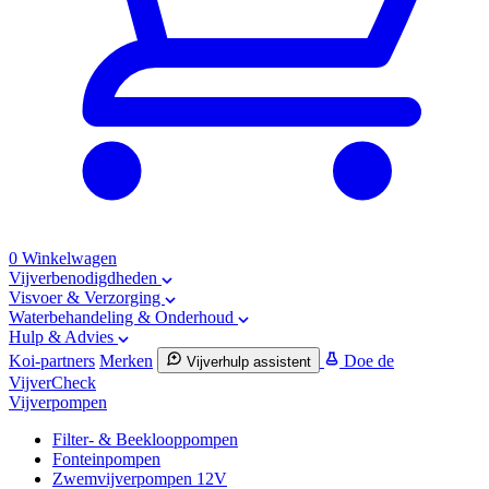
0
Winkelwagen
Vijverbenodigdheden
Visvoer & Verzorging
Waterbehandeling & Onderhoud
Hulp & Advies
Koi-partners
Merken
Doe de
Vijverhulp assistent
VijverCheck
Vijverpompen
Filter- & Beeklooppompen
Fonteinpompen
Zwemvijverpompen 12V