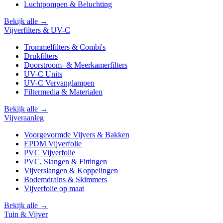
Luchtpompen & Beluchting
Bekijk alle →
Vijverfilters & UV-C
Trommelfilters & Combi's
Drukfilters
Doorstroom- & Meerkamerfilters
UV-C Units
UV-C Vervanglampen
Filtermedia & Materialen
Bekijk alle →
Vijveraanleg
Voorgevormde Vijvers & Bakken
EPDM Vijverfolie
PVC Vijverfolie
PVC, Slangen & Fittingen
Vijverslangen & Koppelingen
Bodemdrains & Skimmers
Vijverfolie op maat
Bekijk alle →
Tuin & Vijver