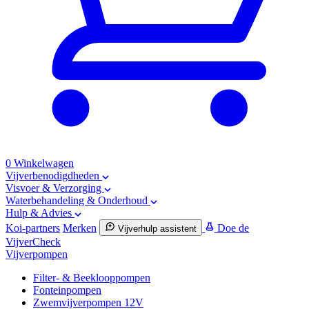
0
Winkelwagen
Vijverbenodigdheden
Visvoer & Verzorging
Waterbehandeling & Onderhoud
Hulp & Advies
Koi-partners
Merken
Doe de
Vijverhulp assistent
VijverCheck
Vijverpompen
Filter- & Beeklooppompen
Fonteinpompen
Zwemvijverpompen 12V