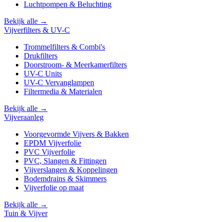
Luchtpompen & Beluchting
Bekijk alle →
Vijverfilters & UV-C
Trommelfilters & Combi's
Drukfilters
Doorstroom- & Meerkamerfilters
UV-C Units
UV-C Vervanglampen
Filtermedia & Materialen
Bekijk alle →
Vijveraanleg
Voorgevormde Vijvers & Bakken
EPDM Vijverfolie
PVC Vijverfolie
PVC, Slangen & Fittingen
Vijverslangen & Koppelingen
Bodemdrains & Skimmers
Vijverfolie op maat
Bekijk alle →
Tuin & Vijver