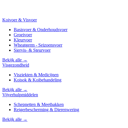
Koivoer & Visvoer
Basisvoer & Onderhoudsvoer
Groeivoer
Kleurvoer
Wheatgerm - Seizoensvoer
Siervis- & Steurvoer
Bekijk alle →
Visgezondheid
Visziekten & Medicijnen
Koisok & Koibehandeling
Bekijk alle →
Vijverhulpmiddelen
Schepnetten & Meetbakken
Reigerbescherming & Dierenwering
Bekijk alle →