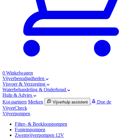
0
Winkelwagen
Vijverbenodigdheden
Visvoer & Verzorging
Waterbehandeling & Onderhoud
Hulp & Advies
Koi-partners
Merken
Doe de
Vijverhulp assistent
VijverCheck
Vijverpompen
Filter- & Beeklooppompen
Fonteinpompen
Zwemvijverpompen 12V