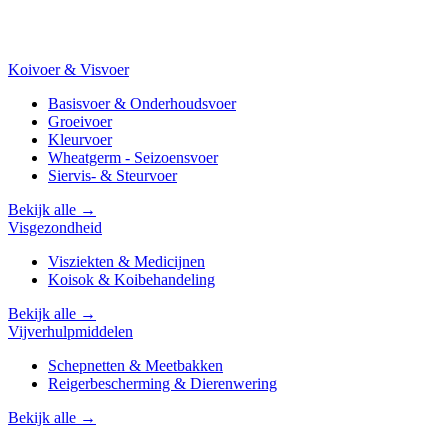
Koivoer & Visvoer
Basisvoer & Onderhoudsvoer
Groeivoer
Kleurvoer
Wheatgerm - Seizoensvoer
Siervis- & Steurvoer
Bekijk alle →
Visgezondheid
Visziekten & Medicijnen
Koisok & Koibehandeling
Bekijk alle →
Vijverhulpmiddelen
Schepnetten & Meetbakken
Reigerbescherming & Dierenwering
Bekijk alle →