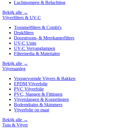
Luchtpompen & Beluchting
Bekijk alle →
Vijverfilters & UV-C
Trommelfilters & Combi's
Drukfilters
Doorstroom- & Meerkamerfilters
UV-C Units
UV-C Vervanglampen
Filtermedia & Materialen
Bekijk alle →
Vijveraanleg
Voorgevormde Vijvers & Bakken
EPDM Vijverfolie
PVC Vijverfolie
PVC, Slangen & Fittingen
Vijverslangen & Koppelingen
Bodemdrains & Skimmers
Vijverfolie op maat
Bekijk alle →
Tuin & Vijver