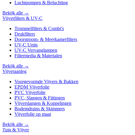
Luchtpompen & Beluchting
Bekijk alle →
Vijverfilters & UV-C
Trommelfilters & Combi's
Drukfilters
Doorstroom- & Meerkamerfilters
UV-C Units
UV-C Vervanglampen
Filtermedia & Materialen
Bekijk alle →
Vijveraanleg
Voorgevormde Vijvers & Bakken
EPDM Vijverfolie
PVC Vijverfolie
PVC, Slangen & Fittingen
Vijverslangen & Koppelingen
Bodemdrains & Skimmers
Vijverfolie op maat
Bekijk alle →
Tuin & Vijver