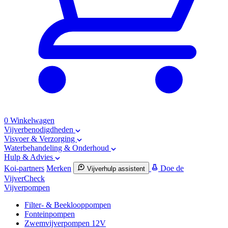
0
Winkelwagen
Vijverbenodigdheden
Visvoer & Verzorging
Waterbehandeling & Onderhoud
Hulp & Advies
Koi-partners
Merken
Doe de
Vijverhulp assistent
VijverCheck
Vijverpompen
Filter- & Beeklooppompen
Fonteinpompen
Zwemvijverpompen 12V