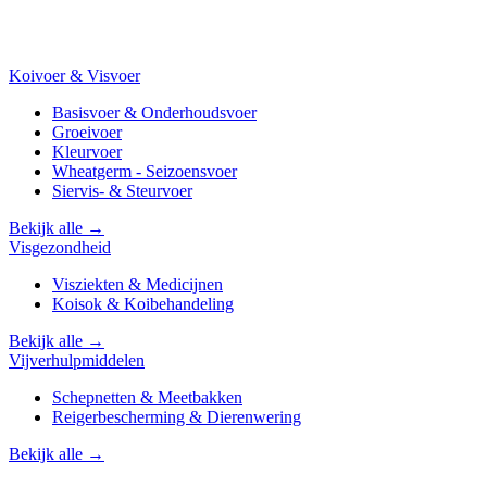
Koivoer & Visvoer
Basisvoer & Onderhoudsvoer
Groeivoer
Kleurvoer
Wheatgerm - Seizoensvoer
Siervis- & Steurvoer
Bekijk alle →
Visgezondheid
Visziekten & Medicijnen
Koisok & Koibehandeling
Bekijk alle →
Vijverhulpmiddelen
Schepnetten & Meetbakken
Reigerbescherming & Dierenwering
Bekijk alle →