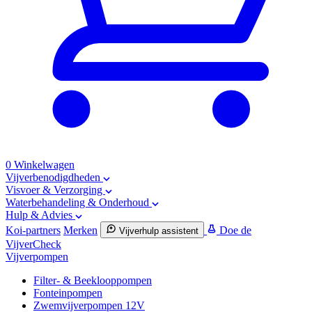
0
Winkelwagen
Vijverbenodigdheden
Visvoer & Verzorging
Waterbehandeling & Onderhoud
Hulp & Advies
Koi-partners
Merken
Doe de
Vijverhulp assistent
VijverCheck
Vijverpompen
Filter- & Beeklooppompen
Fonteinpompen
Zwemvijverpompen 12V