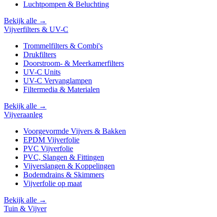
Luchtpompen & Beluchting
Bekijk alle →
Vijverfilters & UV-C
Trommelfilters & Combi's
Drukfilters
Doorstroom- & Meerkamerfilters
UV-C Units
UV-C Vervanglampen
Filtermedia & Materialen
Bekijk alle →
Vijveraanleg
Voorgevormde Vijvers & Bakken
EPDM Vijverfolie
PVC Vijverfolie
PVC, Slangen & Fittingen
Vijverslangen & Koppelingen
Bodemdrains & Skimmers
Vijverfolie op maat
Bekijk alle →
Tuin & Vijver