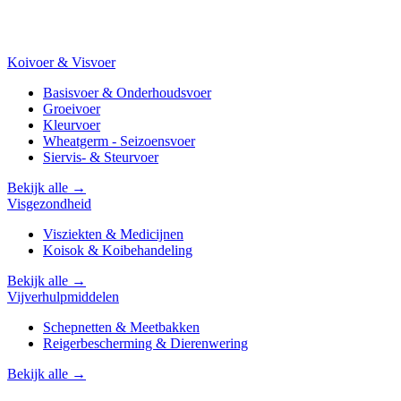
Koivoer & Visvoer
Basisvoer & Onderhoudsvoer
Groeivoer
Kleurvoer
Wheatgerm - Seizoensvoer
Siervis- & Steurvoer
Bekijk alle →
Visgezondheid
Visziekten & Medicijnen
Koisok & Koibehandeling
Bekijk alle →
Vijverhulpmiddelen
Schepnetten & Meetbakken
Reigerbescherming & Dierenwering
Bekijk alle →