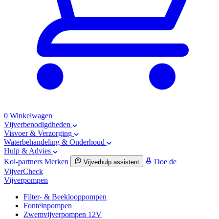
0
Winkelwagen
Vijverbenodigdheden
Visvoer & Verzorging
Waterbehandeling & Onderhoud
Hulp & Advies
Koi-partners
Merken
Doe de
Vijverhulp assistent
VijverCheck
Vijverpompen
Filter- & Beeklooppompen
Fonteinpompen
Zwemvijverpompen 12V