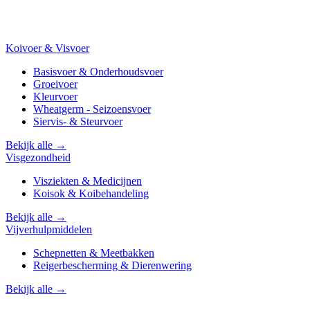
Koivoer & Visvoer
Basisvoer & Onderhoudsvoer
Groeivoer
Kleurvoer
Wheatgerm - Seizoensvoer
Siervis- & Steurvoer
Bekijk alle →
Visgezondheid
Visziekten & Medicijnen
Koisok & Koibehandeling
Bekijk alle →
Vijverhulpmiddelen
Schepnetten & Meetbakken
Reigerbescherming & Dierenwering
Bekijk alle →