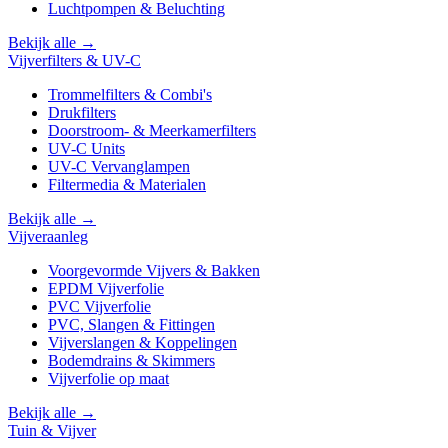
Luchtpompen & Beluchting
Bekijk alle →
Vijverfilters & UV-C
Trommelfilters & Combi's
Drukfilters
Doorstroom- & Meerkamerfilters
UV-C Units
UV-C Vervanglampen
Filtermedia & Materialen
Bekijk alle →
Vijveraanleg
Voorgevormde Vijvers & Bakken
EPDM Vijverfolie
PVC Vijverfolie
PVC, Slangen & Fittingen
Vijverslangen & Koppelingen
Bodemdrains & Skimmers
Vijverfolie op maat
Bekijk alle →
Tuin & Vijver