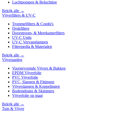
Luchtpompen & Beluchting
Bekijk alle →
Vijverfilters & UV-C
Trommelfilters & Combi's
Drukfilters
Doorstroom- & Meerkamerfilters
UV-C Units
UV-C Vervanglampen
Filtermedia & Materialen
Bekijk alle →
Vijveraanleg
Voorgevormde Vijvers & Bakken
EPDM Vijverfolie
PVC Vijverfolie
PVC, Slangen & Fittingen
Vijverslangen & Koppelingen
Bodemdrains & Skimmers
Vijverfolie op maat
Bekijk alle →
Tuin & Vijver