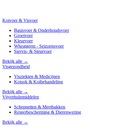
Koivoer & Visvoer
Basisvoer & Onderhoudsvoer
Groeivoer
Kleurvoer
Wheatgerm - Seizoensvoer
Siervis- & Steurvoer
Bekijk alle →
Visgezondheid
Visziekten & Medicijnen
Koisok & Koibehandeling
Bekijk alle →
Vijverhulpmiddelen
Schepnetten & Meetbakken
Reigerbescherming & Dierenwering
Bekijk alle →