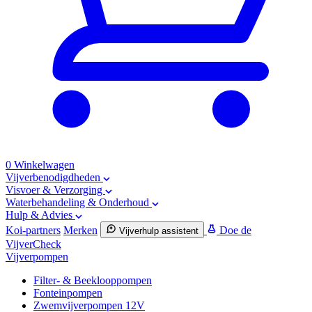
0
Winkelwagen
Vijverbenodigdheden
Visvoer & Verzorging
Waterbehandeling & Onderhoud
Hulp & Advies
Koi-partners
Merken
Doe de
Vijverhulp assistent
VijverCheck
Vijverpompen
Filter- & Beeklooppompen
Fonteinpompen
Zwemvijverpompen 12V