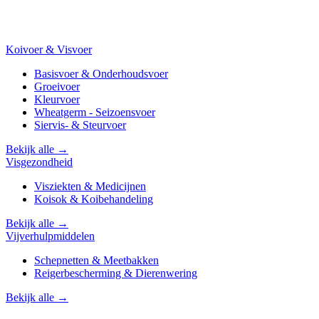
Koivoer & Visvoer
Basisvoer & Onderhoudsvoer
Groeivoer
Kleurvoer
Wheatgerm - Seizoensvoer
Siervis- & Steurvoer
Bekijk alle →
Visgezondheid
Visziekten & Medicijnen
Koisok & Koibehandeling
Bekijk alle →
Vijverhulpmiddelen
Schepnetten & Meetbakken
Reigerbescherming & Dierenwering
Bekijk alle →