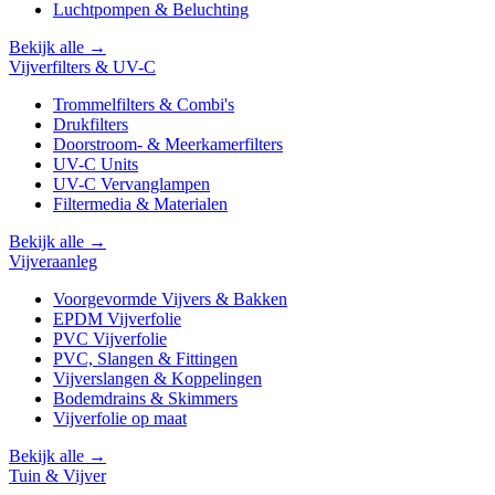
Luchtpompen & Beluchting
Bekijk alle →
Vijverfilters & UV-C
Trommelfilters & Combi's
Drukfilters
Doorstroom- & Meerkamerfilters
UV-C Units
UV-C Vervanglampen
Filtermedia & Materialen
Bekijk alle →
Vijveraanleg
Voorgevormde Vijvers & Bakken
EPDM Vijverfolie
PVC Vijverfolie
PVC, Slangen & Fittingen
Vijverslangen & Koppelingen
Bodemdrains & Skimmers
Vijverfolie op maat
Bekijk alle →
Tuin & Vijver