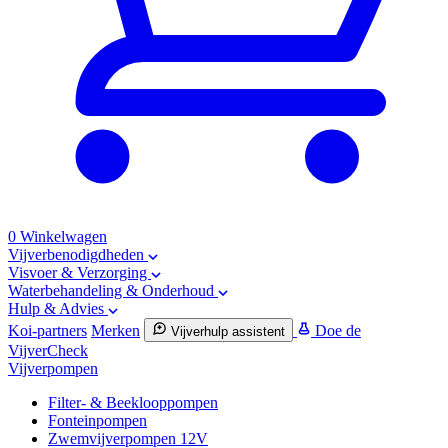
0
Winkelwagen
Vijverbenodigdheden
Visvoer & Verzorging
Waterbehandeling & Onderhoud
Hulp & Advies
Koi-partners
Merken
Doe de
Vijverhulp assistent
VijverCheck
Vijverpompen
Filter- & Beeklooppompen
Fonteinpompen
Zwemvijverpompen 12V