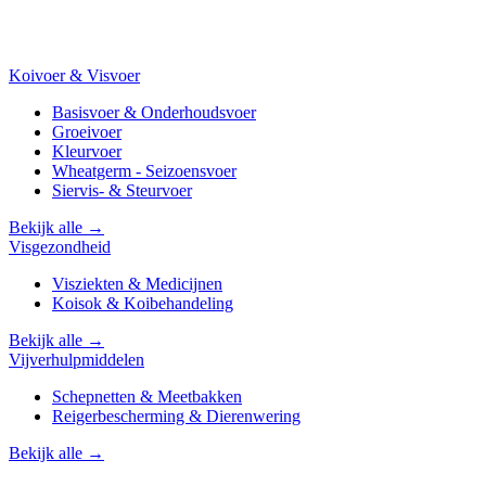
Koivoer & Visvoer
Basisvoer & Onderhoudsvoer
Groeivoer
Kleurvoer
Wheatgerm - Seizoensvoer
Siervis- & Steurvoer
Bekijk alle →
Visgezondheid
Visziekten & Medicijnen
Koisok & Koibehandeling
Bekijk alle →
Vijverhulpmiddelen
Schepnetten & Meetbakken
Reigerbescherming & Dierenwering
Bekijk alle →