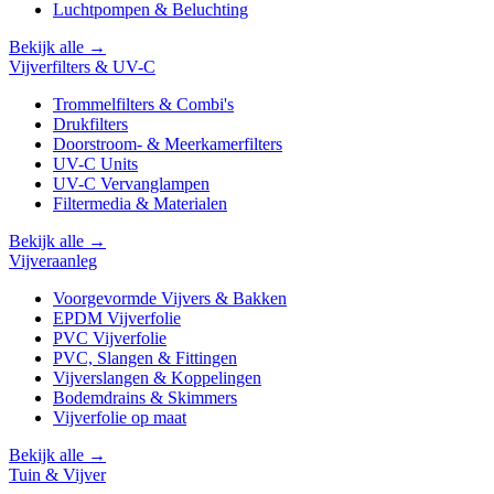
Luchtpompen & Beluchting
Bekijk alle →
Vijverfilters & UV-C
Trommelfilters & Combi's
Drukfilters
Doorstroom- & Meerkamerfilters
UV-C Units
UV-C Vervanglampen
Filtermedia & Materialen
Bekijk alle →
Vijveraanleg
Voorgevormde Vijvers & Bakken
EPDM Vijverfolie
PVC Vijverfolie
PVC, Slangen & Fittingen
Vijverslangen & Koppelingen
Bodemdrains & Skimmers
Vijverfolie op maat
Bekijk alle →
Tuin & Vijver