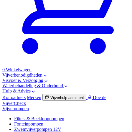
0
Winkelwagen
Vijverbenodigdheden
Visvoer & Verzorging
Waterbehandeling & Onderhoud
Hulp & Advies
Koi-partners
Merken
Doe de
Vijverhulp assistent
VijverCheck
Vijverpompen
Filter- & Beeklooppompen
Fonteinpompen
Zwemvijverpompen 12V