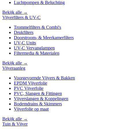
Luchtpompen & Beluchting
Bekijk alle →
Vijverfilters & UV-C
Trommelfilters & Combi's
Drukfilters
Doorstroom- & Meerkamerfilters
UV-C Units
UV-C Vervanglampen
Filtermedia & Materialen
Bekijk alle →
Vijveraanleg
Voorgevormde Vijvers & Bakken
EPDM Vijverfolie
PVC Vijverfolie
PVC, Slangen & Fittingen
Vijverslangen & Koppelingen
Bodemdrains & Skimmers
Vijverfolie op maat
Bekijk alle →
Tuin & Vijver