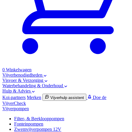
0
Winkelwagen
Vijverbenodigdheden
Visvoer & Verzorging
Waterbehandeling & Onderhoud
Hulp & Advies
Koi-partners
Merken
Doe de
Vijverhulp assistent
VijverCheck
Vijverpompen
Filter- & Beeklooppompen
Fonteinpompen
Zwemvijverpompen 12V