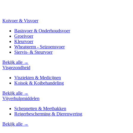
Koivoer & Visvoer
Basisvoer & Onderhoudsvoer
Groeivoer
Kleurvoer
Wheatgerm - Seizoensvoer
Siervis- & Steurvoer
Bekijk alle →
Visgezondheid
Visziekten & Medicijnen
Koisok & Koibehandeling
Bekijk alle →
Vijverhulpmiddelen
Schepnetten & Meetbakken
Reigerbescherming & Dierenwering
Bekijk alle →