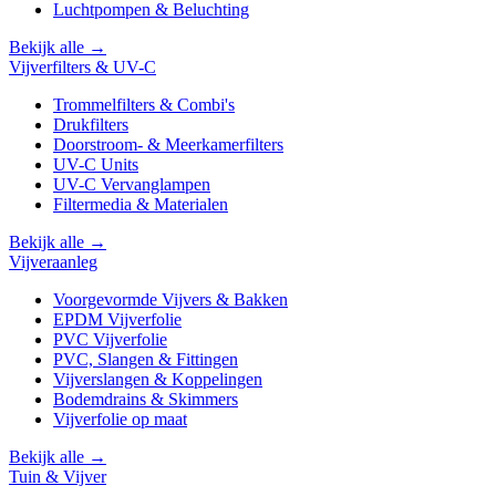
Luchtpompen & Beluchting
Bekijk alle →
Vijverfilters & UV-C
Trommelfilters & Combi's
Drukfilters
Doorstroom- & Meerkamerfilters
UV-C Units
UV-C Vervanglampen
Filtermedia & Materialen
Bekijk alle →
Vijveraanleg
Voorgevormde Vijvers & Bakken
EPDM Vijverfolie
PVC Vijverfolie
PVC, Slangen & Fittingen
Vijverslangen & Koppelingen
Bodemdrains & Skimmers
Vijverfolie op maat
Bekijk alle →
Tuin & Vijver