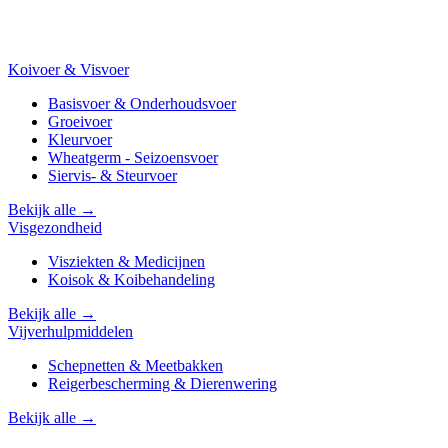
Koivoer & Visvoer
Basisvoer & Onderhoudsvoer
Groeivoer
Kleurvoer
Wheatgerm - Seizoensvoer
Siervis- & Steurvoer
Bekijk alle →
Visgezondheid
Visziekten & Medicijnen
Koisok & Koibehandeling
Bekijk alle →
Vijverhulpmiddelen
Schepnetten & Meetbakken
Reigerbescherming & Dierenwering
Bekijk alle →