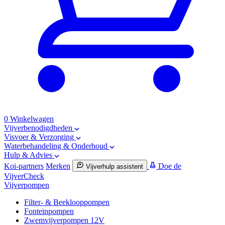
0
Winkelwagen
Vijverbenodigdheden
Visvoer & Verzorging
Waterbehandeling & Onderhoud
Hulp & Advies
Koi-partners
Merken
Doe de
Vijverhulp assistent
VijverCheck
Vijverpompen
Filter- & Beeklooppompen
Fonteinpompen
Zwemvijverpompen 12V