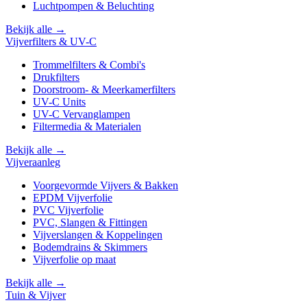
Luchtpompen & Beluchting
Bekijk alle →
Vijverfilters & UV-C
Trommelfilters & Combi's
Drukfilters
Doorstroom- & Meerkamerfilters
UV-C Units
UV-C Vervanglampen
Filtermedia & Materialen
Bekijk alle →
Vijveraanleg
Voorgevormde Vijvers & Bakken
EPDM Vijverfolie
PVC Vijverfolie
PVC, Slangen & Fittingen
Vijverslangen & Koppelingen
Bodemdrains & Skimmers
Vijverfolie op maat
Bekijk alle →
Tuin & Vijver