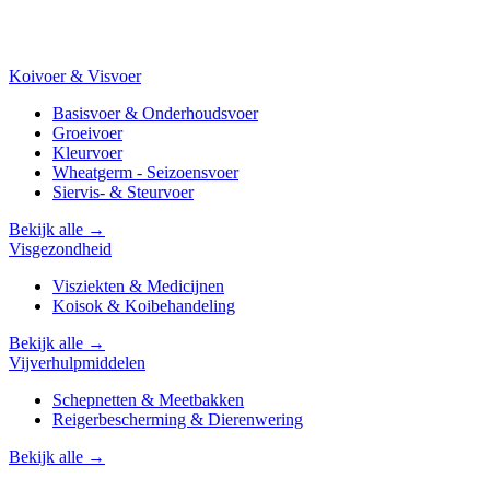
Koivoer & Visvoer
Basisvoer & Onderhoudsvoer
Groeivoer
Kleurvoer
Wheatgerm - Seizoensvoer
Siervis- & Steurvoer
Bekijk alle →
Visgezondheid
Visziekten & Medicijnen
Koisok & Koibehandeling
Bekijk alle →
Vijverhulpmiddelen
Schepnetten & Meetbakken
Reigerbescherming & Dierenwering
Bekijk alle →