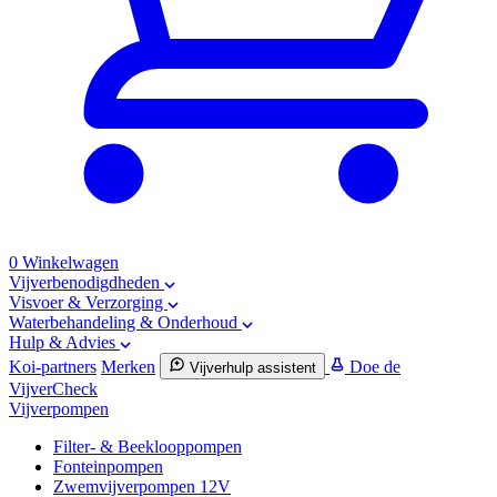
0
Winkelwagen
Vijverbenodigdheden
Visvoer & Verzorging
Waterbehandeling & Onderhoud
Hulp & Advies
Koi-partners
Merken
Doe de
Vijverhulp assistent
VijverCheck
Vijverpompen
Filter- & Beeklooppompen
Fonteinpompen
Zwemvijverpompen 12V