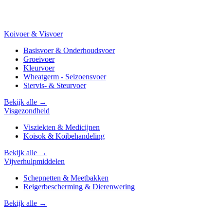
Koivoer & Visvoer
Basisvoer & Onderhoudsvoer
Groeivoer
Kleurvoer
Wheatgerm - Seizoensvoer
Siervis- & Steurvoer
Bekijk alle →
Visgezondheid
Visziekten & Medicijnen
Koisok & Koibehandeling
Bekijk alle →
Vijverhulpmiddelen
Schepnetten & Meetbakken
Reigerbescherming & Dierenwering
Bekijk alle →