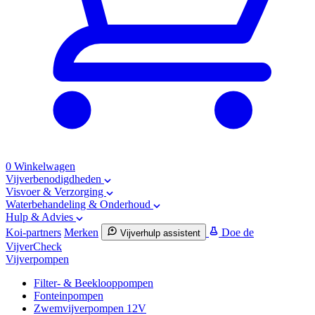
0
Winkelwagen
Vijverbenodigdheden
Visvoer & Verzorging
Waterbehandeling & Onderhoud
Hulp & Advies
Koi-partners
Merken
Doe de
Vijverhulp assistent
VijverCheck
Vijverpompen
Filter- & Beeklooppompen
Fonteinpompen
Zwemvijverpompen 12V