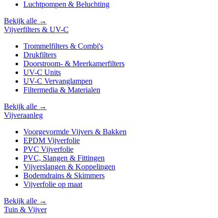
Luchtpompen & Beluchting
Bekijk alle →
Vijverfilters & UV-C
Trommelfilters & Combi's
Drukfilters
Doorstroom- & Meerkamerfilters
UV-C Units
UV-C Vervanglampen
Filtermedia & Materialen
Bekijk alle →
Vijveraanleg
Voorgevormde Vijvers & Bakken
EPDM Vijverfolie
PVC Vijverfolie
PVC, Slangen & Fittingen
Vijverslangen & Koppelingen
Bodemdrains & Skimmers
Vijverfolie op maat
Bekijk alle →
Tuin & Vijver