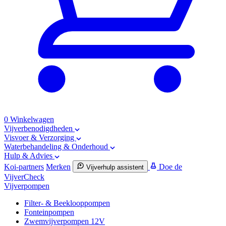
0
Winkelwagen
Vijverbenodigdheden
Visvoer & Verzorging
Waterbehandeling & Onderhoud
Hulp & Advies
Koi-partners
Merken
Doe de
Vijverhulp assistent
VijverCheck
Vijverpompen
Filter- & Beeklooppompen
Fonteinpompen
Zwemvijverpompen 12V