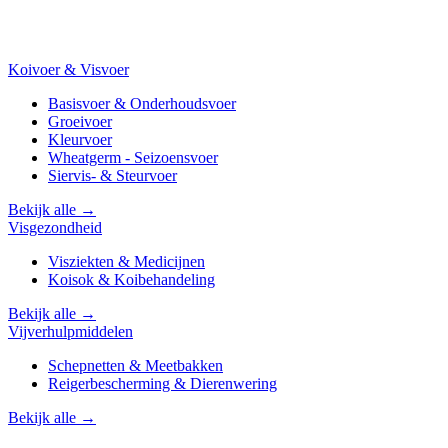
Koivoer & Visvoer
Basisvoer & Onderhoudsvoer
Groeivoer
Kleurvoer
Wheatgerm - Seizoensvoer
Siervis- & Steurvoer
Bekijk alle →
Visgezondheid
Visziekten & Medicijnen
Koisok & Koibehandeling
Bekijk alle →
Vijverhulpmiddelen
Schepnetten & Meetbakken
Reigerbescherming & Dierenwering
Bekijk alle →