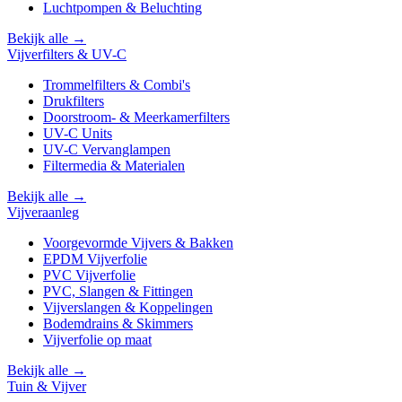
Luchtpompen & Beluchting
Bekijk alle →
Vijverfilters & UV-C
Trommelfilters & Combi's
Drukfilters
Doorstroom- & Meerkamerfilters
UV-C Units
UV-C Vervanglampen
Filtermedia & Materialen
Bekijk alle →
Vijveraanleg
Voorgevormde Vijvers & Bakken
EPDM Vijverfolie
PVC Vijverfolie
PVC, Slangen & Fittingen
Vijverslangen & Koppelingen
Bodemdrains & Skimmers
Vijverfolie op maat
Bekijk alle →
Tuin & Vijver