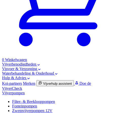
0
Winkelwagen
Vijverbenodigdheden
Visvoer & Verzorging
Waterbehandeling & Onderhoud
Hulp & Advies
Koi-partners
Merken
Doe de
Vijverhulp assistent
VijverCheck
Vijverpompen
Filter- & Beeklooppompen
Fonteinpompen
Zwemvijverpompen 12V