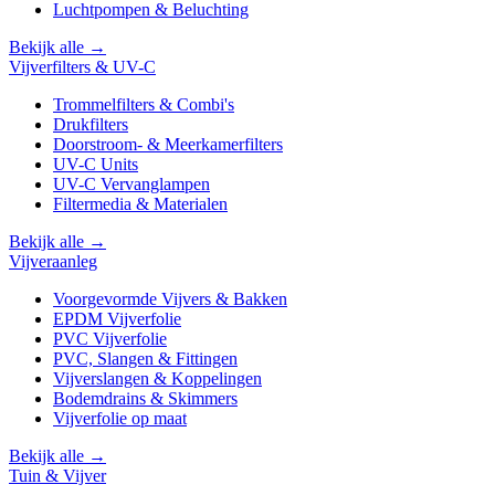
Luchtpompen & Beluchting
Bekijk alle →
Vijverfilters & UV-C
Trommelfilters & Combi's
Drukfilters
Doorstroom- & Meerkamerfilters
UV-C Units
UV-C Vervanglampen
Filtermedia & Materialen
Bekijk alle →
Vijveraanleg
Voorgevormde Vijvers & Bakken
EPDM Vijverfolie
PVC Vijverfolie
PVC, Slangen & Fittingen
Vijverslangen & Koppelingen
Bodemdrains & Skimmers
Vijverfolie op maat
Bekijk alle →
Tuin & Vijver