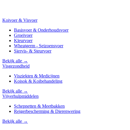
Koivoer & Visvoer
Basisvoer & Onderhoudsvoer
Groeivoer
Kleurvoer
Wheatgerm - Seizoensvoer
Siervis- & Steurvoer
Bekijk alle →
Visgezondheid
Visziekten & Medicijnen
Koisok & Koibehandeling
Bekijk alle →
Vijverhulpmiddelen
Schepnetten & Meetbakken
Reigerbescherming & Dierenwering
Bekijk alle →