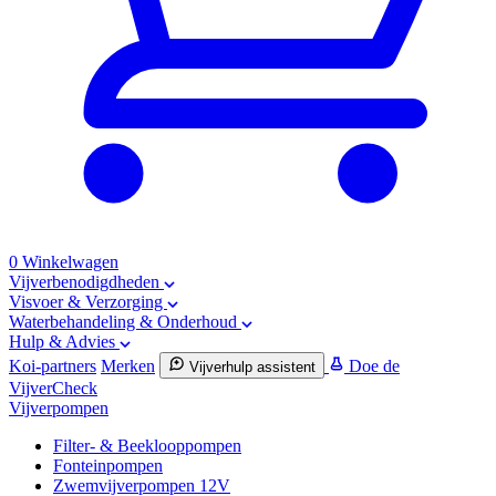
0
Winkelwagen
Vijverbenodigdheden
Visvoer & Verzorging
Waterbehandeling & Onderhoud
Hulp & Advies
Koi-partners
Merken
Doe de
Vijverhulp assistent
VijverCheck
Vijverpompen
Filter- & Beeklooppompen
Fonteinpompen
Zwemvijverpompen 12V