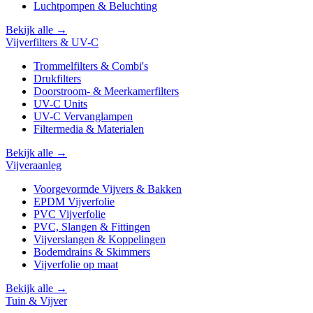
Luchtpompen & Beluchting
Bekijk alle →
Vijverfilters & UV-C
Trommelfilters & Combi's
Drukfilters
Doorstroom- & Meerkamerfilters
UV-C Units
UV-C Vervanglampen
Filtermedia & Materialen
Bekijk alle →
Vijveraanleg
Voorgevormde Vijvers & Bakken
EPDM Vijverfolie
PVC Vijverfolie
PVC, Slangen & Fittingen
Vijverslangen & Koppelingen
Bodemdrains & Skimmers
Vijverfolie op maat
Bekijk alle →
Tuin & Vijver