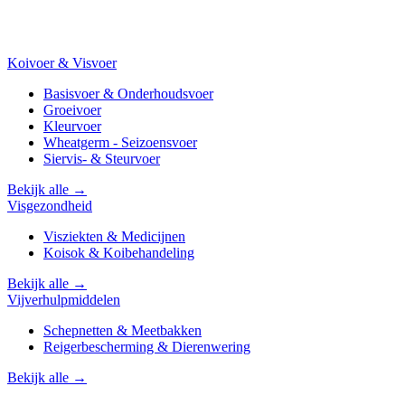
Koivoer & Visvoer
Basisvoer & Onderhoudsvoer
Groeivoer
Kleurvoer
Wheatgerm - Seizoensvoer
Siervis- & Steurvoer
Bekijk alle →
Visgezondheid
Visziekten & Medicijnen
Koisok & Koibehandeling
Bekijk alle →
Vijverhulpmiddelen
Schepnetten & Meetbakken
Reigerbescherming & Dierenwering
Bekijk alle →