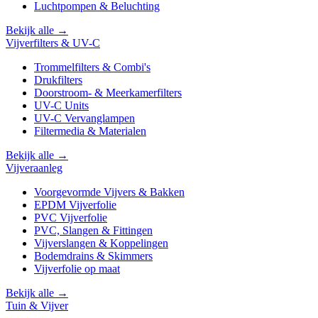
Luchtpompen & Beluchting
Bekijk alle →
Vijverfilters & UV-C
Trommelfilters & Combi's
Drukfilters
Doorstroom- & Meerkamerfilters
UV-C Units
UV-C Vervanglampen
Filtermedia & Materialen
Bekijk alle →
Vijveraanleg
Voorgevormde Vijvers & Bakken
EPDM Vijverfolie
PVC Vijverfolie
PVC, Slangen & Fittingen
Vijverslangen & Koppelingen
Bodemdrains & Skimmers
Vijverfolie op maat
Bekijk alle →
Tuin & Vijver