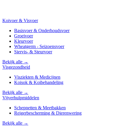
Koivoer & Visvoer
Basisvoer & Onderhoudsvoer
Groeivoer
Kleurvoer
Wheatgerm - Seizoensvoer
Siervis- & Steurvoer
Bekijk alle →
Visgezondheid
Visziekten & Medicijnen
Koisok & Koibehandeling
Bekijk alle →
Vijverhulpmiddelen
Schepnetten & Meetbakken
Reigerbescherming & Dierenwering
Bekijk alle →