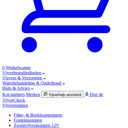
0
Winkelwagen
Vijverbenodigdheden
Visvoer & Verzorging
Waterbehandeling & Onderhoud
Hulp & Advies
Koi-partners
Merken
Doe de
Vijverhulp assistent
VijverCheck
Vijverpompen
Filter- & Beeklooppompen
Fonteinpompen
Zwemvijverpompen 12V