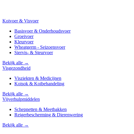
Koivoer & Visvoer
Basisvoer & Onderhoudsvoer
Groeivoer
Kleurvoer
Wheatgerm - Seizoensvoer
Siervis- & Steurvoer
Bekijk alle →
Visgezondheid
Visziekten & Medicijnen
Koisok & Koibehandeling
Bekijk alle →
Vijverhulpmiddelen
Schepnetten & Meetbakken
Reigerbescherming & Dierenwering
Bekijk alle →