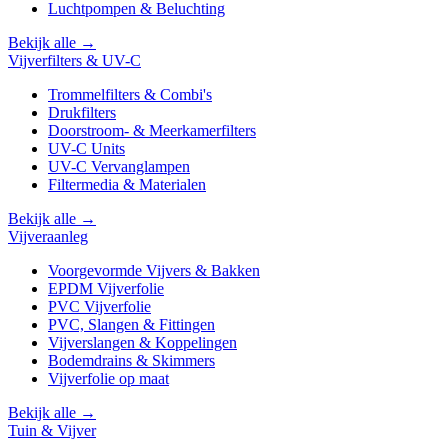
Luchtpompen & Beluchting
Bekijk alle →
Vijverfilters & UV-C
Trommelfilters & Combi's
Drukfilters
Doorstroom- & Meerkamerfilters
UV-C Units
UV-C Vervanglampen
Filtermedia & Materialen
Bekijk alle →
Vijveraanleg
Voorgevormde Vijvers & Bakken
EPDM Vijverfolie
PVC Vijverfolie
PVC, Slangen & Fittingen
Vijverslangen & Koppelingen
Bodemdrains & Skimmers
Vijverfolie op maat
Bekijk alle →
Tuin & Vijver