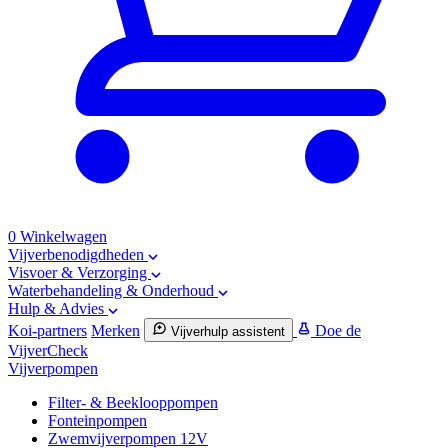
0
Winkelwagen
Vijverbenodigdheden
Visvoer & Verzorging
Waterbehandeling & Onderhoud
Hulp & Advies
Koi-partners
Merken
Doe de
Vijverhulp assistent
VijverCheck
Vijverpompen
Filter- & Beeklooppompen
Fonteinpompen
Zwemvijverpompen 12V