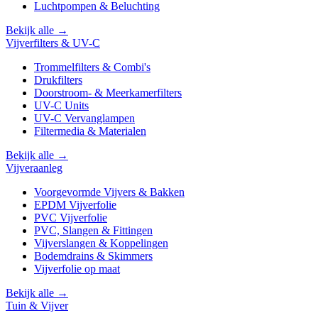
Luchtpompen & Beluchting
Bekijk alle →
Vijverfilters & UV-C
Trommelfilters & Combi's
Drukfilters
Doorstroom- & Meerkamerfilters
UV-C Units
UV-C Vervanglampen
Filtermedia & Materialen
Bekijk alle →
Vijveraanleg
Voorgevormde Vijvers & Bakken
EPDM Vijverfolie
PVC Vijverfolie
PVC, Slangen & Fittingen
Vijverslangen & Koppelingen
Bodemdrains & Skimmers
Vijverfolie op maat
Bekijk alle →
Tuin & Vijver