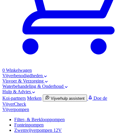
0
Winkelwagen
Vijverbenodigdheden
Visvoer & Verzorging
Waterbehandeling & Onderhoud
Hulp & Advies
Koi-partners
Merken
Doe de
Vijverhulp assistent
VijverCheck
Vijverpompen
Filter- & Beeklooppompen
Fonteinpompen
Zwemvijverpompen 12V