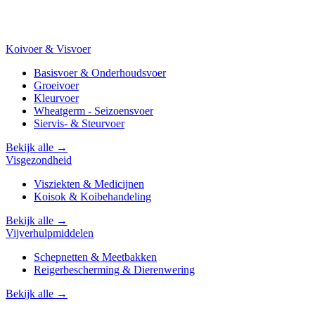
Koivoer & Visvoer
Basisvoer & Onderhoudsvoer
Groeivoer
Kleurvoer
Wheatgerm - Seizoensvoer
Siervis- & Steurvoer
Bekijk alle →
Visgezondheid
Visziekten & Medicijnen
Koisok & Koibehandeling
Bekijk alle →
Vijverhulpmiddelen
Schepnetten & Meetbakken
Reigerbescherming & Dierenwering
Bekijk alle →