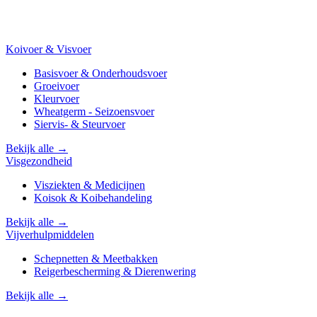
Koivoer & Visvoer
Basisvoer & Onderhoudsvoer
Groeivoer
Kleurvoer
Wheatgerm - Seizoensvoer
Siervis- & Steurvoer
Bekijk alle →
Visgezondheid
Visziekten & Medicijnen
Koisok & Koibehandeling
Bekijk alle →
Vijverhulpmiddelen
Schepnetten & Meetbakken
Reigerbescherming & Dierenwering
Bekijk alle →