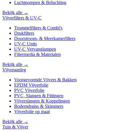
Luchtpompen & Beluchting
Bekijk alle →
Vijverfilters & UV-C
Trommelfilters & Combi's
Drukfilters
Doorstroom- & Meerkamerfilters
UV-C Units
UV-C Vervanglampen
Filtermedia & Materialen
Bekijk alle →
Vijveraanleg
Voorgevormde Vijvers & Bakken
EPDM Vijverfolie
PVC Vijverfolie
PVC, Slangen & Fittingen
Vijverslangen & Koppelingen
Bodemdrains & Skimmers
Vijverfolie op maat
Bekijk alle →
Tuin & Vijver