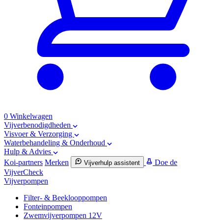
0
Winkelwagen
Vijverbenodigdheden
Visvoer & Verzorging
Waterbehandeling & Onderhoud
Hulp & Advies
Koi-partners
Merken
Doe de
Vijverhulp assistent
VijverCheck
Vijverpompen
Filter- & Beeklooppompen
Fonteinpompen
Zwemvijverpompen 12V