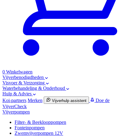
0
Winkelwagen
Vijverbenodigdheden
Visvoer & Verzorging
Waterbehandeling & Onderhoud
Hulp & Advies
Koi-partners
Merken
Doe de
Vijverhulp assistent
VijverCheck
Vijverpompen
Filter- & Beeklooppompen
Fonteinpompen
Zwemvijverpompen 12V