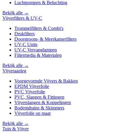
Luchtpompen & Beluchting
Bekijk alle →
Vijverfilters & UV-C
Trommelfilters & Combi's
Drukfilters
Doorstroom- & Meerkamerfilters
UV-C Units
UV-C Vervanglampen
Filtermedia & Materialen
Bekijk alle →
Vijveraanleg
Voorgevormde Vijvers & Bakken
EPDM Vijverfolie
PVC Vijverfolie
PVC, Slangen & Fittingen
Vijverslangen & Koppelingen
Bodemdrains & Skimmers
Vijverfolie op maat
Bekijk alle →
Tuin & Vijver