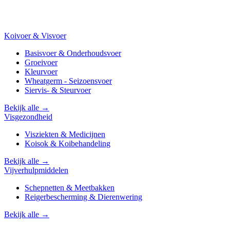
Koivoer & Visvoer
Basisvoer & Onderhoudsvoer
Groeivoer
Kleurvoer
Wheatgerm - Seizoensvoer
Siervis- & Steurvoer
Bekijk alle →
Visgezondheid
Visziekten & Medicijnen
Koisok & Koibehandeling
Bekijk alle →
Vijverhulpmiddelen
Schepnetten & Meetbakken
Reigerbescherming & Dierenwering
Bekijk alle →