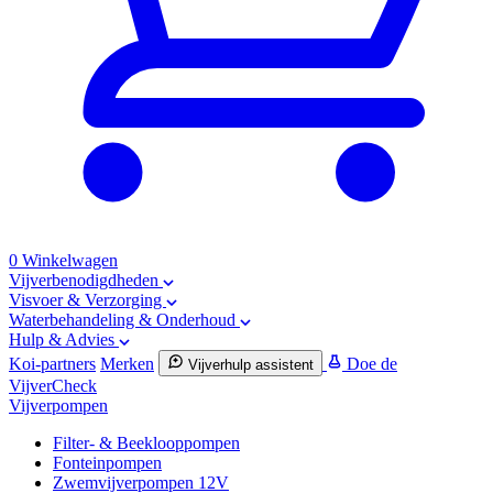
0
Winkelwagen
Vijverbenodigdheden
Visvoer & Verzorging
Waterbehandeling & Onderhoud
Hulp & Advies
Koi-partners
Merken
Doe de
Vijverhulp assistent
VijverCheck
Vijverpompen
Filter- & Beeklooppompen
Fonteinpompen
Zwemvijverpompen 12V