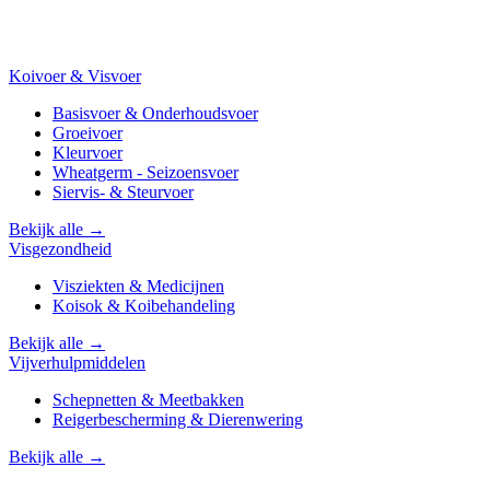
Koivoer & Visvoer
Basisvoer & Onderhoudsvoer
Groeivoer
Kleurvoer
Wheatgerm - Seizoensvoer
Siervis- & Steurvoer
Bekijk alle →
Visgezondheid
Visziekten & Medicijnen
Koisok & Koibehandeling
Bekijk alle →
Vijverhulpmiddelen
Schepnetten & Meetbakken
Reigerbescherming & Dierenwering
Bekijk alle →