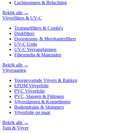
Luchtpompen & Beluchting
Bekijk alle →
Vijverfilters & UV-C
Trommelfilters & Combi's
Drukfilters
Doorstroom- & Meerkamerfilters
UV-C Units
UV-C Vervanglampen
Filtermedia & Materialen
Bekijk alle →
Vijveraanleg
Voorgevormde Vijvers & Bakken
EPDM Vijverfolie
PVC Vijverfolie
PVC, Slangen & Fittingen
Vijverslangen & Koppelingen
Bodemdrains & Skimmers
Vijverfolie op maat
Bekijk alle →
Tuin & Vijver