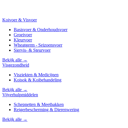
Koivoer & Visvoer
Basisvoer & Onderhoudsvoer
Groeivoer
Kleurvoer
Wheatgerm - Seizoensvoer
Siervis- & Steurvoer
Bekijk alle →
Visgezondheid
Visziekten & Medicijnen
Koisok & Koibehandeling
Bekijk alle →
Vijverhulpmiddelen
Schepnetten & Meetbakken
Reigerbescherming & Dierenwering
Bekijk alle →