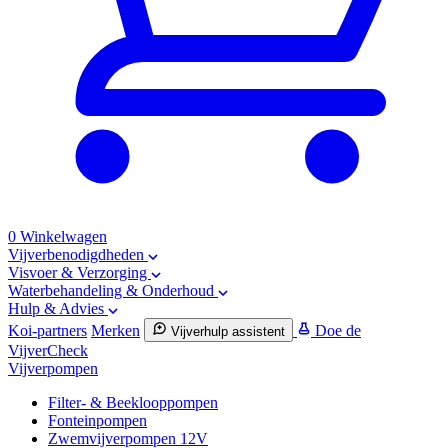
0
Winkelwagen
Vijverbenodigdheden
Visvoer & Verzorging
Waterbehandeling & Onderhoud
Hulp & Advies
Koi-partners
Merken
Doe de
Vijverhulp assistent
VijverCheck
Vijverpompen
Filter- & Beeklooppompen
Fonteinpompen
Zwemvijverpompen 12V