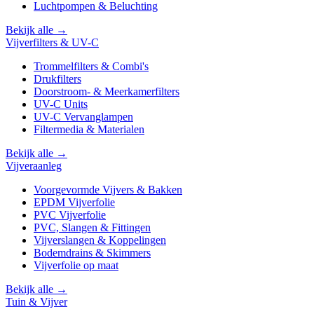
Luchtpompen & Beluchting
Bekijk alle →
Vijverfilters & UV-C
Trommelfilters & Combi's
Drukfilters
Doorstroom- & Meerkamerfilters
UV-C Units
UV-C Vervanglampen
Filtermedia & Materialen
Bekijk alle →
Vijveraanleg
Voorgevormde Vijvers & Bakken
EPDM Vijverfolie
PVC Vijverfolie
PVC, Slangen & Fittingen
Vijverslangen & Koppelingen
Bodemdrains & Skimmers
Vijverfolie op maat
Bekijk alle →
Tuin & Vijver