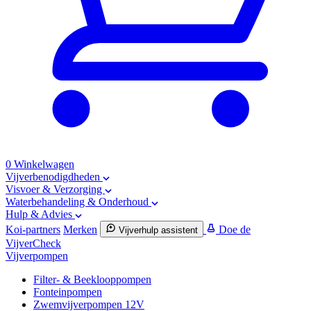
0
Winkelwagen
Vijverbenodigdheden
Visvoer & Verzorging
Waterbehandeling & Onderhoud
Hulp & Advies
Koi-partners
Merken
Doe de
Vijverhulp assistent
VijverCheck
Vijverpompen
Filter- & Beeklooppompen
Fonteinpompen
Zwemvijverpompen 12V