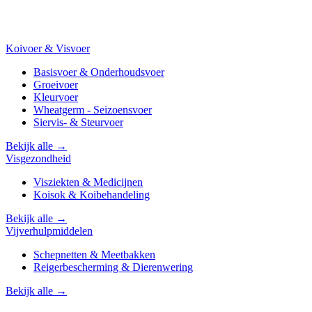
Koivoer & Visvoer
Basisvoer & Onderhoudsvoer
Groeivoer
Kleurvoer
Wheatgerm - Seizoensvoer
Siervis- & Steurvoer
Bekijk alle →
Visgezondheid
Visziekten & Medicijnen
Koisok & Koibehandeling
Bekijk alle →
Vijverhulpmiddelen
Schepnetten & Meetbakken
Reigerbescherming & Dierenwering
Bekijk alle →