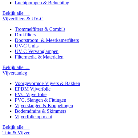
Luchtpompen & Beluchting
Bekijk alle →
Vijverfilters & UV-C
Trommelfilters & Combi's
Drukfilters
Doorstroom- & Meerkamerfilters
UV-C Units
UV-C Vervanglampen
Filtermedia & Materialen
Bekijk alle →
Vijveraanleg
Voorgevormde Vijvers & Bakken
EPDM Vijverfolie
PVC Vijverfolie
PVC, Slangen & Fittingen
Vijverslangen & Koppelingen
Bodemdrains & Skimmers
Vijverfolie op maat
Bekijk alle →
Tuin & Vijver