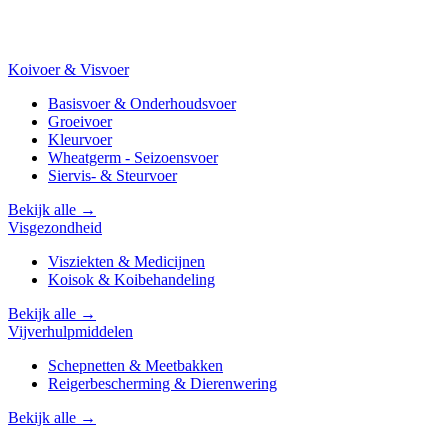
Koivoer & Visvoer
Basisvoer & Onderhoudsvoer
Groeivoer
Kleurvoer
Wheatgerm - Seizoensvoer
Siervis- & Steurvoer
Bekijk alle →
Visgezondheid
Visziekten & Medicijnen
Koisok & Koibehandeling
Bekijk alle →
Vijverhulpmiddelen
Schepnetten & Meetbakken
Reigerbescherming & Dierenwering
Bekijk alle →