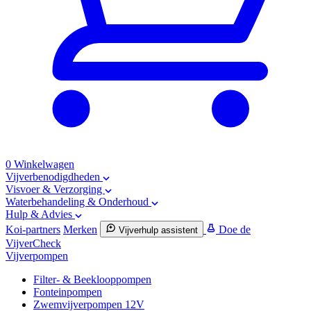
0
Winkelwagen
Vijverbenodigdheden
Visvoer & Verzorging
Waterbehandeling & Onderhoud
Hulp & Advies
Koi-partners
Merken
Doe de
Vijverhulp assistent
VijverCheck
Vijverpompen
Filter- & Beeklooppompen
Fonteinpompen
Zwemvijverpompen 12V