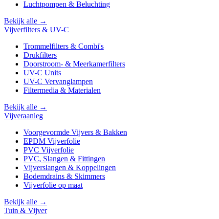
Luchtpompen & Beluchting
Bekijk alle →
Vijverfilters & UV-C
Trommelfilters & Combi's
Drukfilters
Doorstroom- & Meerkamerfilters
UV-C Units
UV-C Vervanglampen
Filtermedia & Materialen
Bekijk alle →
Vijveraanleg
Voorgevormde Vijvers & Bakken
EPDM Vijverfolie
PVC Vijverfolie
PVC, Slangen & Fittingen
Vijverslangen & Koppelingen
Bodemdrains & Skimmers
Vijverfolie op maat
Bekijk alle →
Tuin & Vijver