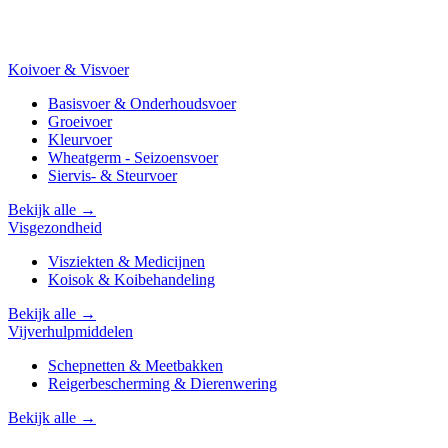
Koivoer & Visvoer
Basisvoer & Onderhoudsvoer
Groeivoer
Kleurvoer
Wheatgerm - Seizoensvoer
Siervis- & Steurvoer
Bekijk alle →
Visgezondheid
Visziekten & Medicijnen
Koisok & Koibehandeling
Bekijk alle →
Vijverhulpmiddelen
Schepnetten & Meetbakken
Reigerbescherming & Dierenwering
Bekijk alle →