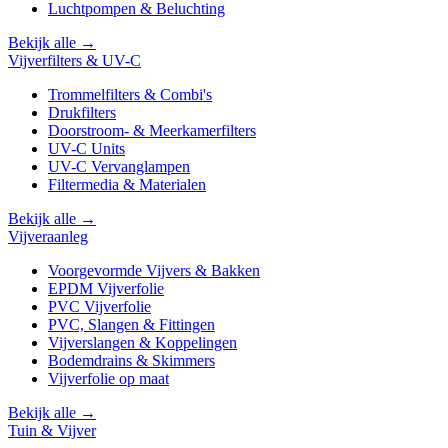
Luchtpompen & Beluchting
Bekijk alle →
Vijverfilters & UV-C
Trommelfilters & Combi's
Drukfilters
Doorstroom- & Meerkamerfilters
UV-C Units
UV-C Vervanglampen
Filtermedia & Materialen
Bekijk alle →
Vijveraanleg
Voorgevormde Vijvers & Bakken
EPDM Vijverfolie
PVC Vijverfolie
PVC, Slangen & Fittingen
Vijverslangen & Koppelingen
Bodemdrains & Skimmers
Vijverfolie op maat
Bekijk alle →
Tuin & Vijver