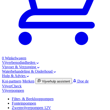
0
Winkelwagen
Vijverbenodigdheden
Visvoer & Verzorging
Waterbehandeling & Onderhoud
Hulp & Advies
Koi-partners
Merken
Doe de
Vijverhulp assistent
VijverCheck
Vijverpompen
Filter- & Beeklooppompen
Fonteinpompen
Zwemvijverpompen 12V