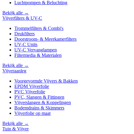
Luchtpompen & Beluchting
Bekijk alle →
Vijverfilters & UV-C
Trommelfilters & Combi's
Drukfilters
Doorstroom- & Meerkamerfilters
UV-C Units
UV-C Vervanglampen
Filtermedia & Materialen
Bekijk alle →
Vijveraanleg
Voorgevormde Vijvers & Bakken
EPDM Vijverfolie
PVC Vijverfolie
PVC, Slangen & Fittingen
Vijverslangen & Koppelingen
Bodemdrains & Skimmers
Vijverfolie op maat
Bekijk alle →
Tuin & Vijver