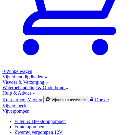
0
Winkelwagen
Vijverbenodigdheden
Visvoer & Verzorging
Waterbehandeling & Onderhoud
Hulp & Advies
Koi-partners
Merken
Doe de
Vijverhulp assistent
VijverCheck
Vijverpompen
Filter- & Beeklooppompen
Fonteinpompen
Zwemvijverpompen 12V