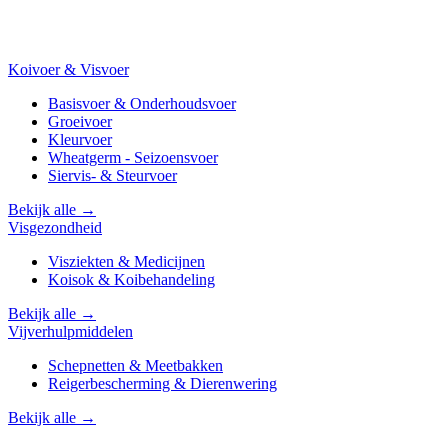
Koivoer & Visvoer
Basisvoer & Onderhoudsvoer
Groeivoer
Kleurvoer
Wheatgerm - Seizoensvoer
Siervis- & Steurvoer
Bekijk alle →
Visgezondheid
Visziekten & Medicijnen
Koisok & Koibehandeling
Bekijk alle →
Vijverhulpmiddelen
Schepnetten & Meetbakken
Reigerbescherming & Dierenwering
Bekijk alle →