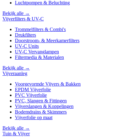
Luchtpompen & Beluchting
Bekijk alle →
Vijverfilters & UV-C
Trommelfilters & Combi's
Drukfilters
Doorstroom- & Meerkamerfilters
UV-C Units
UV-C Vervanglampen
Filtermedia & Materialen
Bekijk alle →
Vijveraanleg
Voorgevormde Vijvers & Bakken
EPDM Vijverfolie
PVC Vijverfolie
PVC, Slangen & Fittingen
Vijverslangen & Koppelingen
Bodemdrains & Skimmers
Vijverfolie op maat
Bekijk alle →
Tuin & Vijver