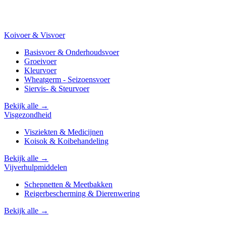
Koivoer & Visvoer
Basisvoer & Onderhoudsvoer
Groeivoer
Kleurvoer
Wheatgerm - Seizoensvoer
Siervis- & Steurvoer
Bekijk alle →
Visgezondheid
Visziekten & Medicijnen
Koisok & Koibehandeling
Bekijk alle →
Vijverhulpmiddelen
Schepnetten & Meetbakken
Reigerbescherming & Dierenwering
Bekijk alle →