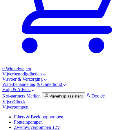
0
Winkelwagen
Vijverbenodigdheden
Visvoer & Verzorging
Waterbehandeling & Onderhoud
Hulp & Advies
Koi-partners
Merken
Doe de
Vijverhulp assistent
VijverCheck
Vijverpompen
Filter- & Beeklooppompen
Fonteinpompen
Zwemvijverpompen 12V