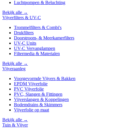
Luchtpompen & Beluchting
Bekijk alle →
Vijverfilters & UV-C
Trommelfilters & Combi's
Drukfilters
Doorstroom- & Meerkamerfilters
UV-C Units
UV-C Vervanglampen
Filtermedia & Materialen
Bekijk alle →
Vijveraanleg
Voorgevormde Vijvers & Bakken
EPDM Vijverfolie
PVC Vijverfolie
PVC, Slangen & Fittingen
Vijverslangen & Koppelingen
Bodemdrains & Skimmers
Vijverfolie op maat
Bekijk alle →
Tuin & Vijver