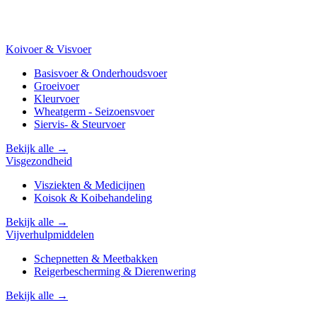
Koivoer & Visvoer
Basisvoer & Onderhoudsvoer
Groeivoer
Kleurvoer
Wheatgerm - Seizoensvoer
Siervis- & Steurvoer
Bekijk alle →
Visgezondheid
Visziekten & Medicijnen
Koisok & Koibehandeling
Bekijk alle →
Vijverhulpmiddelen
Schepnetten & Meetbakken
Reigerbescherming & Dierenwering
Bekijk alle →