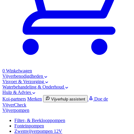
0
Winkelwagen
Vijverbenodigdheden
Visvoer & Verzorging
Waterbehandeling & Onderhoud
Hulp & Advies
Koi-partners
Merken
Doe de
Vijverhulp assistent
VijverCheck
Vijverpompen
Filter- & Beeklooppompen
Fonteinpompen
Zwemvijverpompen 12V