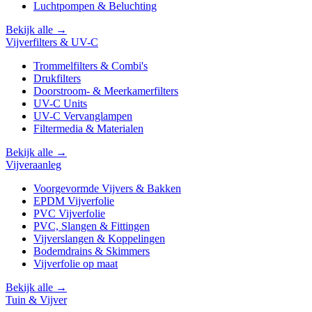
Luchtpompen & Beluchting
Bekijk alle →
Vijverfilters & UV-C
Trommelfilters & Combi's
Drukfilters
Doorstroom- & Meerkamerfilters
UV-C Units
UV-C Vervanglampen
Filtermedia & Materialen
Bekijk alle →
Vijveraanleg
Voorgevormde Vijvers & Bakken
EPDM Vijverfolie
PVC Vijverfolie
PVC, Slangen & Fittingen
Vijverslangen & Koppelingen
Bodemdrains & Skimmers
Vijverfolie op maat
Bekijk alle →
Tuin & Vijver