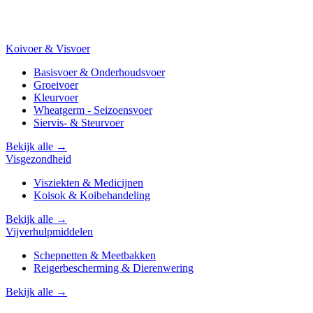
Koivoer & Visvoer
Basisvoer & Onderhoudsvoer
Groeivoer
Kleurvoer
Wheatgerm - Seizoensvoer
Siervis- & Steurvoer
Bekijk alle →
Visgezondheid
Visziekten & Medicijnen
Koisok & Koibehandeling
Bekijk alle →
Vijverhulpmiddelen
Schepnetten & Meetbakken
Reigerbescherming & Dierenwering
Bekijk alle →