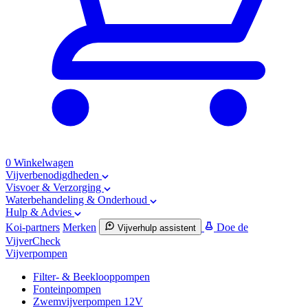
0
Winkelwagen
Vijverbenodigdheden
Visvoer & Verzorging
Waterbehandeling & Onderhoud
Hulp & Advies
Koi-partners
Merken
Doe de
Vijverhulp assistent
VijverCheck
Vijverpompen
Filter- & Beeklooppompen
Fonteinpompen
Zwemvijverpompen 12V