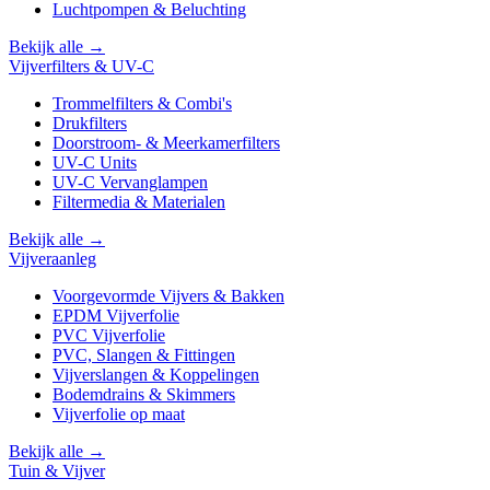
Luchtpompen & Beluchting
Bekijk alle →
Vijverfilters & UV-C
Trommelfilters & Combi's
Drukfilters
Doorstroom- & Meerkamerfilters
UV-C Units
UV-C Vervanglampen
Filtermedia & Materialen
Bekijk alle →
Vijveraanleg
Voorgevormde Vijvers & Bakken
EPDM Vijverfolie
PVC Vijverfolie
PVC, Slangen & Fittingen
Vijverslangen & Koppelingen
Bodemdrains & Skimmers
Vijverfolie op maat
Bekijk alle →
Tuin & Vijver