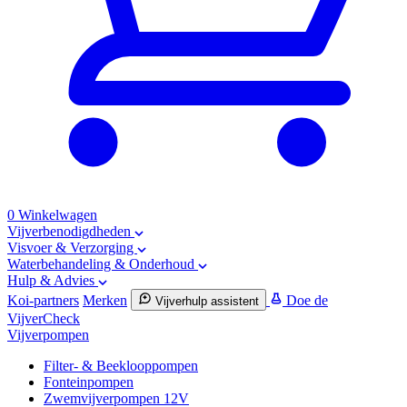
0
Winkelwagen
Vijverbenodigdheden
Visvoer & Verzorging
Waterbehandeling & Onderhoud
Hulp & Advies
Koi-partners
Merken
Doe de
Vijverhulp assistent
VijverCheck
Vijverpompen
Filter- & Beeklooppompen
Fonteinpompen
Zwemvijverpompen 12V