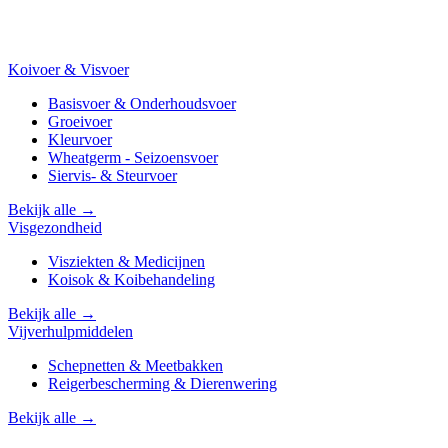
Koivoer & Visvoer
Basisvoer & Onderhoudsvoer
Groeivoer
Kleurvoer
Wheatgerm - Seizoensvoer
Siervis- & Steurvoer
Bekijk alle →
Visgezondheid
Visziekten & Medicijnen
Koisok & Koibehandeling
Bekijk alle →
Vijverhulpmiddelen
Schepnetten & Meetbakken
Reigerbescherming & Dierenwering
Bekijk alle →