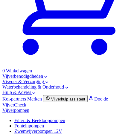
0
Winkelwagen
Vijverbenodigdheden
Visvoer & Verzorging
Waterbehandeling & Onderhoud
Hulp & Advies
Koi-partners
Merken
Doe de
Vijverhulp assistent
VijverCheck
Vijverpompen
Filter- & Beeklooppompen
Fonteinpompen
Zwemvijverpompen 12V