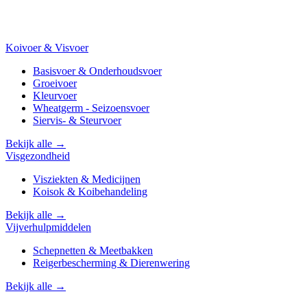
Koivoer & Visvoer
Basisvoer & Onderhoudsvoer
Groeivoer
Kleurvoer
Wheatgerm - Seizoensvoer
Siervis- & Steurvoer
Bekijk alle →
Visgezondheid
Visziekten & Medicijnen
Koisok & Koibehandeling
Bekijk alle →
Vijverhulpmiddelen
Schepnetten & Meetbakken
Reigerbescherming & Dierenwering
Bekijk alle →