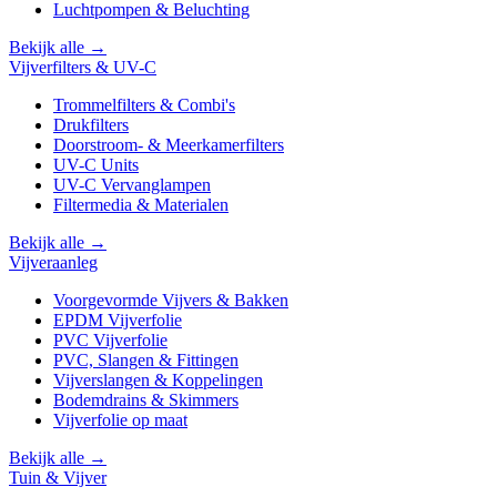
Luchtpompen & Beluchting
Bekijk alle →
Vijverfilters & UV-C
Trommelfilters & Combi's
Drukfilters
Doorstroom- & Meerkamerfilters
UV-C Units
UV-C Vervanglampen
Filtermedia & Materialen
Bekijk alle →
Vijveraanleg
Voorgevormde Vijvers & Bakken
EPDM Vijverfolie
PVC Vijverfolie
PVC, Slangen & Fittingen
Vijverslangen & Koppelingen
Bodemdrains & Skimmers
Vijverfolie op maat
Bekijk alle →
Tuin & Vijver