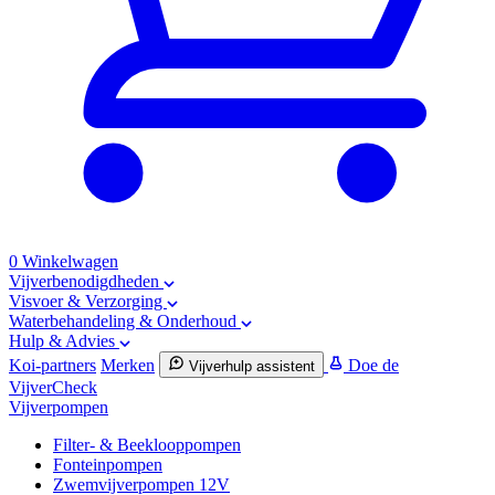
0
Winkelwagen
Vijverbenodigdheden
Visvoer & Verzorging
Waterbehandeling & Onderhoud
Hulp & Advies
Koi-partners
Merken
Doe de
Vijverhulp assistent
VijverCheck
Vijverpompen
Filter- & Beeklooppompen
Fonteinpompen
Zwemvijverpompen 12V