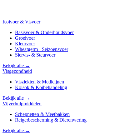
Koivoer & Visvoer
Basisvoer & Onderhoudsvoer
Groeivoer
Kleurvoer
Wheatgerm - Seizoensvoer
Siervis- & Steurvoer
Bekijk alle →
Visgezondheid
Visziekten & Medicijnen
Koisok & Koibehandeling
Bekijk alle →
Vijverhulpmiddelen
Schepnetten & Meetbakken
Reigerbescherming & Dierenwering
Bekijk alle →