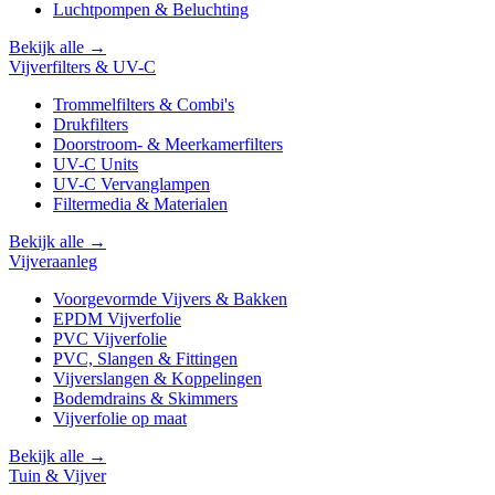
Luchtpompen & Beluchting
Bekijk alle →
Vijverfilters & UV-C
Trommelfilters & Combi's
Drukfilters
Doorstroom- & Meerkamerfilters
UV-C Units
UV-C Vervanglampen
Filtermedia & Materialen
Bekijk alle →
Vijveraanleg
Voorgevormde Vijvers & Bakken
EPDM Vijverfolie
PVC Vijverfolie
PVC, Slangen & Fittingen
Vijverslangen & Koppelingen
Bodemdrains & Skimmers
Vijverfolie op maat
Bekijk alle →
Tuin & Vijver