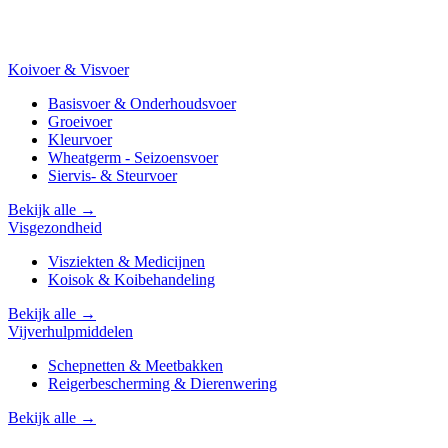
Koivoer & Visvoer
Basisvoer & Onderhoudsvoer
Groeivoer
Kleurvoer
Wheatgerm - Seizoensvoer
Siervis- & Steurvoer
Bekijk alle →
Visgezondheid
Visziekten & Medicijnen
Koisok & Koibehandeling
Bekijk alle →
Vijverhulpmiddelen
Schepnetten & Meetbakken
Reigerbescherming & Dierenwering
Bekijk alle →