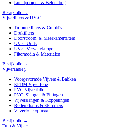
Luchtpompen & Beluchting
Bekijk alle →
Vijverfilters & UV-C
Trommelfilters & Combi's
Drukfilters
Doorstroom- & Meerkamerfilters
UV-C Units
UV-C Vervanglampen
Filtermedia & Materialen
Bekijk alle →
Vijveraanleg
Voorgevormde Vijvers & Bakken
EPDM Vijverfolie
PVC Vijverfolie
PVC, Slangen & Fittingen
Vijverslangen & Koppelingen
Bodemdrains & Skimmers
Vijverfolie op maat
Bekijk alle →
Tuin & Vijver