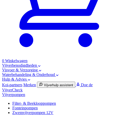
0
Winkelwagen
Vijverbenodigdheden
Visvoer & Verzorging
Waterbehandeling & Onderhoud
Hulp & Advies
Koi-partners
Merken
Doe de
Vijverhulp assistent
VijverCheck
Vijverpompen
Filter- & Beeklooppompen
Fonteinpompen
Zwemvijverpompen 12V